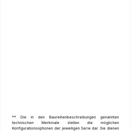
Je nach Modell hast du WLAN oder sogar
LTE mit
eSIM
. GPS, GLONASS, Galileo und Beidou sind dabei
– ideal für Navigation.
Die Kamera liefert solide 8 MP hinten, 5 MP vorn –
inklusive Face Unlock. Und das Ganze ist sogar
IP52-zertifiziert
gegen Spritzwasser und Staub.
** Die in den Baureihenbeschreibungen genannten
technischen Merkmale stellen die möglichen
Konfigurationsoptionen der jeweiligen Serie dar. Sie dienen