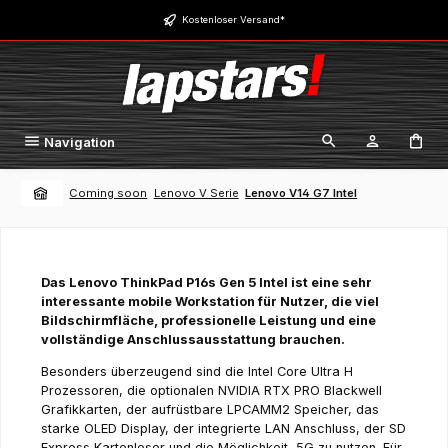
Zum Hauptinhalt springen
Kostenloser Versand*
Navigation
Coming soon
Lenovo V Serie
Lenovo V14 G7 Intel
Das Lenovo ThinkPad P16s Gen 5 Intel ist eine sehr
interessante mobile Workstation für Nutzer, die viel
Bildschirmfläche, professionelle Leistung und eine
vollständige Anschlussausstattung brauchen.
Besonders überzeugend sind die Intel Core Ultra H
Prozessoren, die optionalen NVIDIA RTX PRO Blackwell
Grafikkarten, der aufrüstbare LPCAMM2 Speicher, das
starke OLED Display, der integrierte LAN Anschluss, der SD
Express Kartenleser und die Möglichkeit, 5G zu nutzen. Für