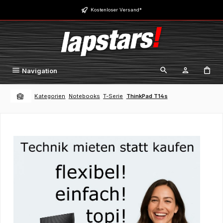
Zum Hauptinhalt springen
Kostenloser Versand*
Navigation
Kategorien
Notebooks
T-Serie
ThinkPad T14s