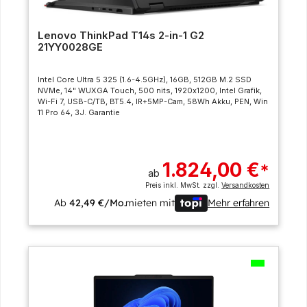
Lenovo ThinkPad T14s 2-in-1 G2
21YY0028GE
Intel Core Ultra 5 325 (1.6-4.5GHz), 16GB, 512GB M.2 SSD
NVMe, 14" WUXGA Touch, 500 nits, 1920x1200, Intel Grafik,
Wi-Fi 7, USB-C/TB, BT5.4, IR+5MP-Cam, 58Wh Akku, PEN, Win
11 Pro 64, 3J. Garantie
1.824,00 €
*
ab
Preis inkl. MwSt. zzgl.
Versandkosten
Ab
42,49 €/Mo.
mieten mit
Mehr erfahren