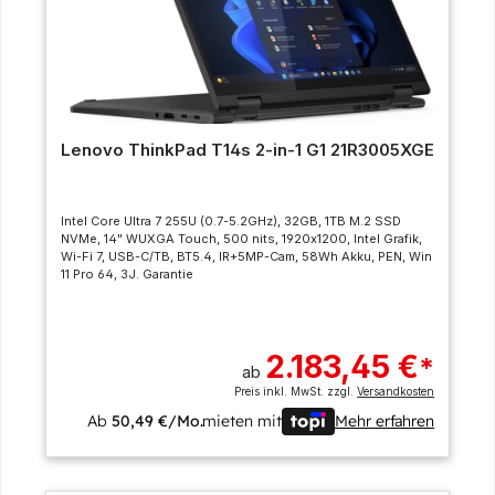
Lenovo ThinkPad T14s 2-in-1 G1 21R3005XGE
Intel Core Ultra 7 255U (0.7-5.2GHz), 32GB, 1TB M.2 SSD
NVMe, 14" WUXGA Touch, 500 nits, 1920x1200, Intel Grafik,
Wi-Fi 7, USB-C/TB, BT5.4, IR+5MP-Cam, 58Wh Akku, PEN, Win
11 Pro 64, 3J. Garantie
2.183,45 €
*
ab
Preis inkl. MwSt. zzgl.
Versandkosten
Ab
50,49 €/Mo.
mieten mit
Mehr erfahren