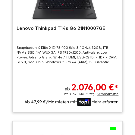
Lenovo Thinkpad T14s G6 21N10007GE
Snapdradon X Elite X1E-78-100 (bis 3.4GHz), 32GB, 1TB
NVMe SSD, 14" WUXGA IPS 1920x1200, Anti-glare, Low
Power, Adreno Grafik, Wi-Fi 7, HDMI, USB-C/TB, FHD+IR CAM,
BT5.3, Sec. Chip, Windows 11 Pro 64 (ARM), 3J. Garantie
2.076,00 €
*
ab
Preis inkl. MwSt. zzgl.
Versandkosten
Ab
47,99 €/Mo.
mieten mit
Mehr erfahren