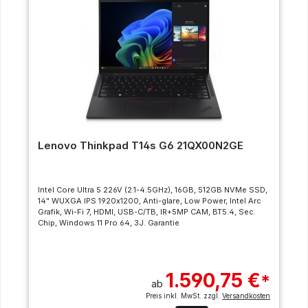
Lenovo Thinkpad T14s G6 21QX00N2GE
Intel Core Ultra 5 226V (2.1-4.5GHz), 16GB, 512GB NVMe SSD,
14" WUXGA IPS 1920x1200, Anti-glare, Low Power, Intel Arc
Grafik, Wi-Fi 7, HDMI, USB-C/TB, IR+5MP CAM, BT5.4, Sec.
Chip, Windows 11 Pro 64, 3J. Garantie
1.590,75 €
*
ab
Preis inkl. MwSt. zzgl.
Versandkosten