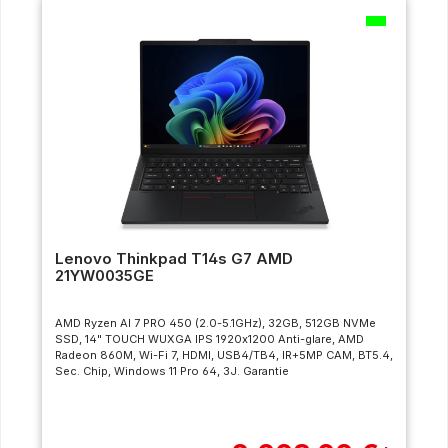
Lenovo Thinkpad T14s G7 AMD
21YW0035GE
AMD Ryzen AI 7 PRO 450 (2.0-5.1GHz), 32GB, 512GB NVMe
SSD, 14" TOUCH WUXGA IPS 1920x1200 Anti-glare, AMD
Radeon 860M, Wi-Fi 7, HDMI, USB4/TB4, IR+5MP CAM, BT5.4,
Sec. Chip, Windows 11 Pro 64, 3J. Garantie