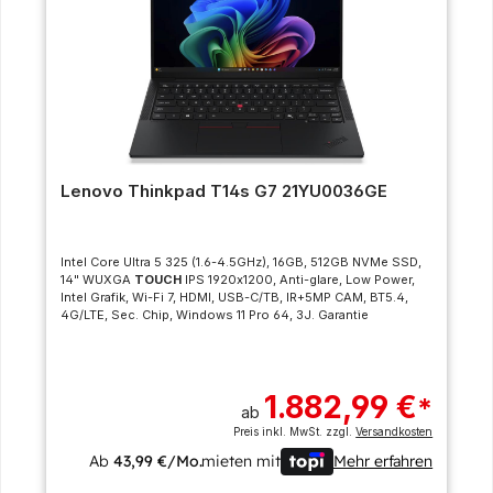
Lenovo Thinkpad T14s G7 21YU0036GE
Intel Core Ultra 5 325 (1.6-4.5GHz), 16GB, 512GB NVMe SSD,
14" WUXGA
TOUCH
IPS 1920x1200, Anti-glare, Low Power,
Intel Grafik, Wi-Fi 7, HDMI, USB-C/TB, IR+5MP CAM, BT5.4,
4G/LTE, Sec. Chip, Windows 11 Pro 64, 3J. Garantie
1.882,99 €
*
ab
Preis inkl. MwSt. zzgl.
Versandkosten
Ab
43,99 €/Mo.
mieten mit
Mehr erfahren