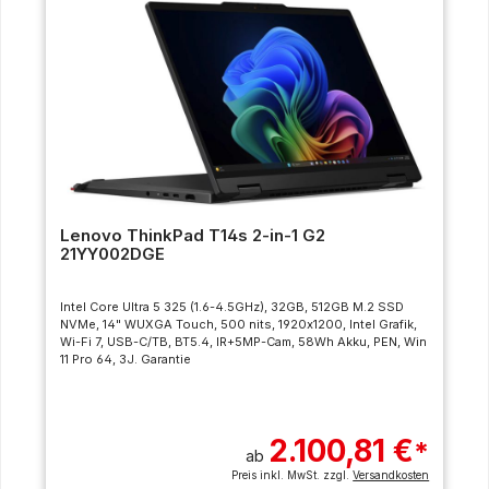
Lenovo ThinkPad T14s 2-in-1 G2
21YY002DGE
Intel Core Ultra 5 325 (1.6-4.5GHz), 32GB, 512GB M.2 SSD
NVMe, 14" WUXGA Touch, 500 nits, 1920x1200, Intel Grafik,
Wi-Fi 7, USB-C/TB, BT5.4, IR+5MP-Cam, 58Wh Akku, PEN, Win
11 Pro 64, 3J. Garantie
2.100,81 €
*
ab
Preis inkl. MwSt. zzgl.
Versandkosten