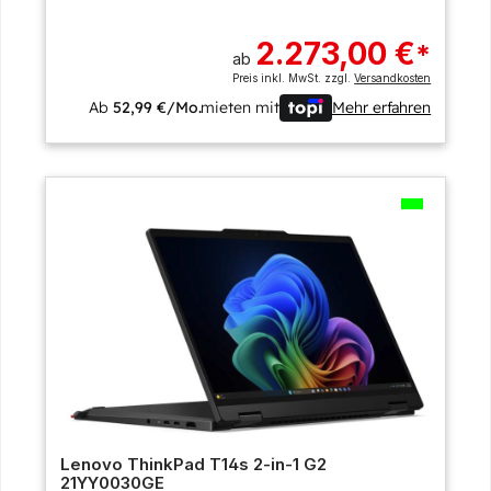
2.273,00 €
*
ab
Preis inkl. MwSt. zzgl.
Versandkosten
Ab
52,99 €/Mo.
mieten mit
Mehr erfahren
Lenovo ThinkPad T14s 2-in-1 G2
21YY0030GE