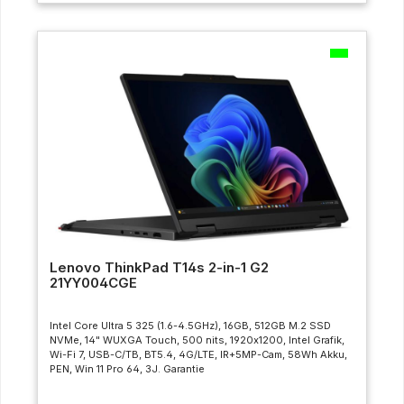
Lenovo ThinkPad T14s 2-in-1 G2
21YY004CGE
Intel Core Ultra 5 325 (1.6-4.5GHz), 16GB, 512GB M.2 SSD
NVMe, 14" WUXGA Touch, 500 nits, 1920x1200, Intel Grafik,
Wi-Fi 7, USB-C/TB, BT5.4, 4G/LTE, IR+5MP-Cam, 58Wh Akku,
PEN, Win 11 Pro 64, 3J. Garantie