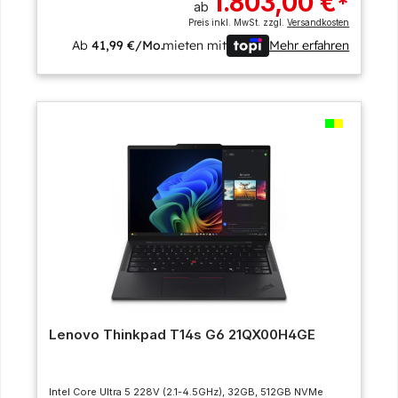
1.803,00 €
*
ab
Preis inkl. MwSt. zzgl.
Versandkosten
Ab
41,99 €/Mo.
mieten mit
Mehr erfahren
Lenovo Thinkpad T14s G6 21QX00H4GE
Intel Core Ultra 5 228V (2.1-4.5GHz), 32GB, 512GB NVMe