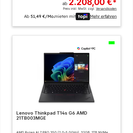
2.208,00 €
*
ab
Preis inkl. MwSt. zzgl.
Versandkosten
Ab
51,49 €/Mo.
mieten mit
Mehr erfahren
Lenovo Thinkpad T14s G6 AMD
21TB003MGE
AMD Ryzen AI 7 PRO 350 (2.0-5.0GHz), 32GB, 1TB NVMe