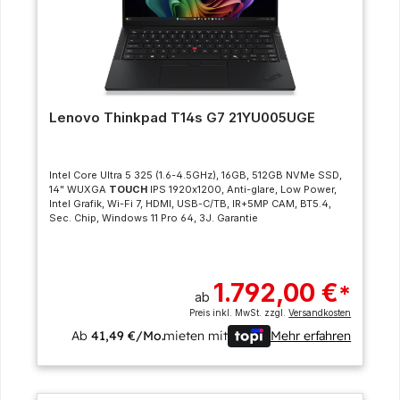
Lenovo Thinkpad T14s G7 21YU005UGE
Intel Core Ultra 5 325 (1.6-4.5GHz), 16GB, 512GB NVMe SSD,
14" WUXGA
TOUCH
IPS 1920x1200, Anti-glare, Low Power,
Intel Grafik, Wi-Fi 7, HDMI, USB-C/TB, IR+5MP CAM, BT5.4,
Sec. Chip, Windows 11 Pro 64, 3J. Garantie
1.792,00 €
*
ab
Preis inkl. MwSt. zzgl.
Versandkosten
Ab
41,49 €/Mo.
mieten mit
Mehr erfahren