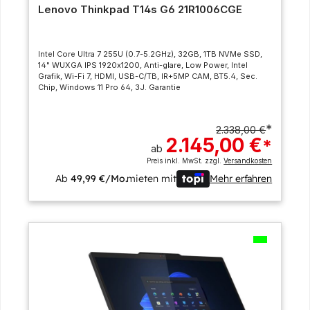
Lenovo Thinkpad T14s G6 21R1006CGE
Intel Core Ultra 7 255U (0.7-5.2GHz), 32GB, 1TB NVMe SSD,
14" WUXGA IPS 1920x1200, Anti-glare, Low Power, Intel
Grafik, Wi-Fi 7, HDMI, USB-C/TB, IR+5MP CAM, BT5.4, Sec.
Chip, Windows 11 Pro 64, 3J. Garantie
*
2.338,00 €
2.145,00 €
*
ab
Preis inkl. MwSt. zzgl.
Versandkosten
Ab
49,99 €/Mo.
mieten mit
Mehr erfahren