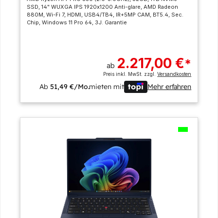
SSD, 14" WUXGA IPS 1920x1200 Anti-glare, AMD Radeon
880M, Wi-Fi 7, HDMI, USB4/TB4, IR+5MP CAM, BT5.4, Sec.
Chip, Windows 11 Pro 64, 3J. Garantie
2.217,00 €
*
ab
Preis inkl. MwSt. zzgl.
Versandkosten
Ab
51,49 €/Mo.
mieten mit
Mehr erfahren