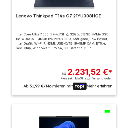
Lenovo Thinkpad T14s G7 21YU008HGE
Intel Core Ultra 7 355 (1.7-4.7GHz), 32GB, 512GB NVMe SSD,
14" WUXGA
TOUCH
IPS 1920x1200, Anti-glare, Low Power,
Intel Grafik, Wi-Fi 7, HDMI, USB-C/TB, IR+5MP CAM, BT5.4,
Sec. Chip, Windows 11 Pro 64, 3J. Garantie, Blue
2.231,52 €
*
ab
Preis inkl. MwSt. zzgl.
Versandkosten
Ab
51,99 €/Mo.
mieten mit
Mehr erfahren