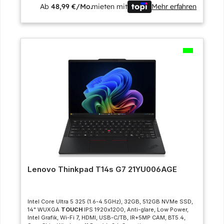
Ab
48,99 €/Mo.
mieten mit
Mehr erfahren
Lenovo Thinkpad T14s G7 21YU006AGE
Intel Core Ultra 5 325 (1.6-4.5GHz), 32GB, 512GB NVMe SSD,
14" WUXGA
TOUCH
IPS 1920x1200, Anti-glare, Low Power,
Intel Grafik, Wi-Fi 7, HDMI, USB-C/TB, IR+5MP CAM, BT5.4,