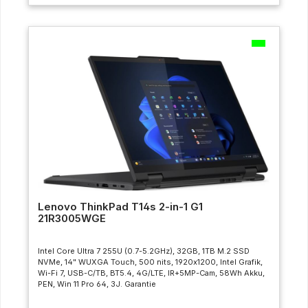
Lenovo ThinkPad T14s 2-in-1 G1
21R3005WGE
Intel Core Ultra 7 255U (0.7-5.2GHz), 32GB, 1TB M.2 SSD
NVMe, 14" WUXGA Touch, 500 nits, 1920x1200, Intel Grafik,
Wi-Fi 7, USB-C/TB, BT5.4, 4G/LTE, IR+5MP-Cam, 58Wh Akku,
PEN, Win 11 Pro 64, 3J. Garantie