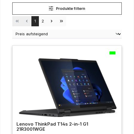
Produkte filtern
Seite
Seite
1
2
Lenovo ThinkPad T14s 2-in-1 G1
21R3001WGE