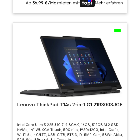
Ab
36,99 €/Mo.
mieten mit
Mehr erfahren
Lenovo ThinkPad T14s 2-in-1 G1 21R3003JGE
Intel Core Ultra 5 225U (0.7-4.8GHz), 16GB, 512GB M.2 SSD
NVMe, 14" WUXGA Touch, 500 nits, 1920x1200, Intel Grafik,
Wi-Fi 6e, 4G/LTE, USB-C/TB, BT5.3, IR+5MP-Cam, 58Wh Akku,
PEN, Win 11 Pro 64, 3J. Garantie