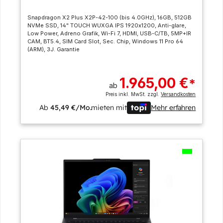
Snapdragon X2 Plus X2P-42-100 (bis 4.0GHz), 16GB, 512GB
NVMe SSD, 14" TOUCH WUXGA IPS 1920x1200, Anti-glare,
Low Power, Adreno Grafik, Wi-Fi 7, HDMI, USB-C/TB, 5MP+IR
CAM, BT5.4, SIM Card Slot, Sec. Chip, Windows 11 Pro 64
(ARM), 3J. Garantie
1.965,00 €
*
ab
Preis inkl. MwSt. zzgl.
Versandkosten
Ab
45,49 €/Mo.
mieten mit
Mehr erfahren