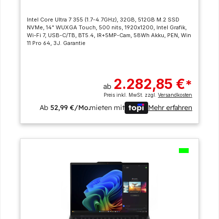
Intel Core Ultra 7 355 (1.7-4.7GHz), 32GB, 512GB M.2 SSD
NVMe, 14" WUXGA Touch, 500 nits, 1920x1200, Intel Grafik,
Wi-Fi 7, USB-C/TB, BT5.4, IR+5MP-Cam, 58Wh Akku, PEN, Win
11 Pro 64, 3J. Garantie
2.282,85 €
*
ab
Preis inkl. MwSt. zzgl.
Versandkosten
Ab
52,99 €/Mo.
mieten mit
Mehr erfahren