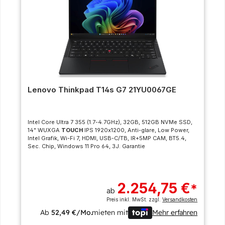
Lenovo Thinkpad T14s G7 21YU0067GE
Intel Core Ultra 7 355 (1.7-4.7GHz), 32GB, 512GB NVMe SSD,
14" WUXGA
TOUCH
IPS 1920x1200, Anti-glare, Low Power,
Intel Grafik, Wi-Fi 7, HDMI, USB-C/TB, IR+5MP CAM, BT5.4,
Sec. Chip, Windows 11 Pro 64, 3J. Garantie
2.254,75 €
*
ab
Preis inkl. MwSt. zzgl.
Versandkosten
Ab
52,49 €/Mo.
mieten mit
Mehr erfahren