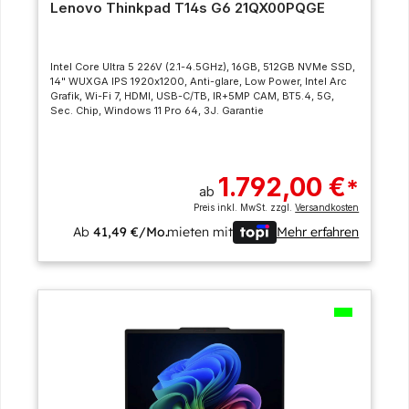
Lenovo Thinkpad T14s G6 21QX00PQGE
Intel Core Ultra 5 226V (2.1-4.5GHz), 16GB, 512GB NVMe SSD,
14" WUXGA IPS 1920x1200, Anti-glare, Low Power, Intel Arc
Grafik, Wi-Fi 7, HDMI, USB-C/TB, IR+5MP CAM, BT5.4, 5G,
Sec. Chip, Windows 11 Pro 64, 3J. Garantie
1.792,00 €
*
ab
Preis inkl. MwSt. zzgl.
Versandkosten
Ab
41,49 €/Mo.
mieten mit
Mehr erfahren