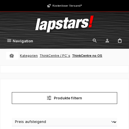
Zum Hauptinhalt springen
Kostenloser Versand*
Navigation
Kategorien
ThinkCentre / PC´s
ThinkCentre no OS
Produkte filtern