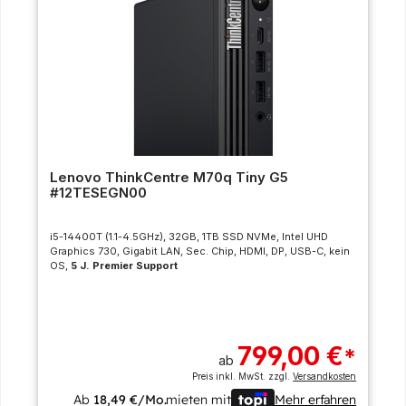
Lenovo ThinkCentre M70q Tiny G5
#12TESEGN00
i5-14400T (1.1-4.5GHz), 32GB, 1TB SSD NVMe, Intel UHD
Graphics 730, Gigabit LAN, Sec. Chip, HDMI, DP, USB-C, kein
OS,
5 J. Premier Support
799,00 €
*
ab
Preis inkl. MwSt. zzgl.
Versandkosten
Ab
18,49 €/Mo.
mieten mit
Mehr erfahren