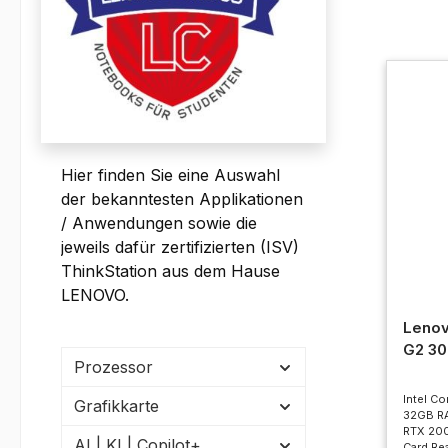
Hier finden Sie eine Auswahl
der bekanntesten Applikationen
/ Anwendungen sowie die
jeweils dafür zertifizierten (ISV)
ThinkStation aus dem Hause
LENOVO.
Lenov
G2 3
Prozessor
Intel Co
Grafikkarte
32GB R
RTX 200
AI | KI | Copilot+
Card Rea