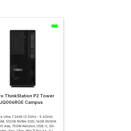
o ThinkStation P2 Tower
0JQ006RGE Campus
re Ultra 7 265K (3.3GHz - 5.4GHz)
AM, 512GB NVMe SSD, 16GB NVIDIA
0 Ada, 750W-Netzteil, USB-C, SD-
der, Sec. Chip, Win 11 Pro 64, 3J.