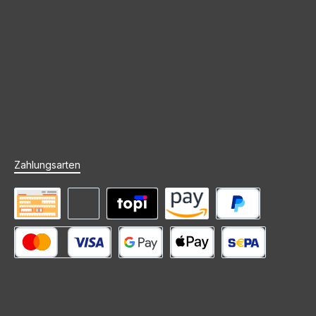
Zahlungsarten
Vorkasse
Rechnung (Zahlungsziel)
Mieten mit topi
Amazon Pay
PayPal
Kredit- oder Debitkarte
Google Pay
Apple Pay
SEPA Lastschrift