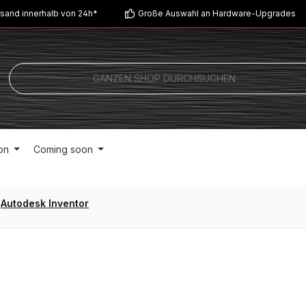
sand innerhalb von 24h*
Große Auswahl an Hardware-Upgrades
on
Coming soon
Autodesk Inventor