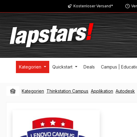
Kostenloser Versand*
Ver
m Hauptinhalt springen
Zur Suche springen
Zur Hauptnavigation springen
Kategorien
Quickstart
Deals
Campus | Educati
Kategorien
Thinkstation Campus
Applikation
Autodesk