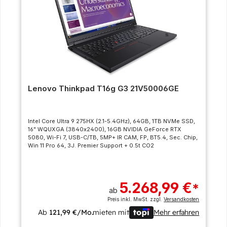
Lenovo Thinkpad T16g G3 21V50006GE
Intel Core Ultra 9 275HX (2.1-5.4GHz), 64GB, 1TB NVMe SSD,
16" WQUXGA (3840x2400), 16GB NVIDIA GeForce RTX
5080, Wi-Fi 7, USB-C/TB, 5MP+ IR CAM, FP, BT5.4, Sec. Chip,
Win 11 Pro 64, 3J. Premier Support + 0.5t CO2
5.268,99 €
*
ab
Preis inkl. MwSt. zzgl.
Versandkosten
Ab
121,99 €/Mo.
mieten mit
Mehr erfahren