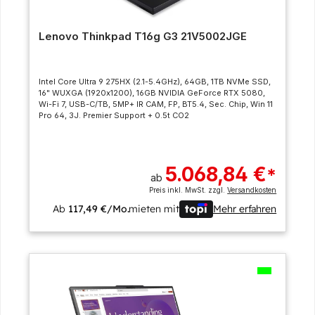
Lenovo Thinkpad T16g G3 21V5002JGE
Intel Core Ultra 9 275HX (2.1-5.4GHz), 64GB, 1TB NVMe SSD,
16" WUXGA (1920x1200), 16GB NVIDIA GeForce RTX 5080,
Wi-Fi 7, USB-C/TB, 5MP+ IR CAM, FP, BT5.4, Sec. Chip, Win 11
Pro 64, 3J. Premier Support + 0.5t CO2
5.068,84 €
*
ab
Preis inkl. MwSt. zzgl.
Versandkosten
Ab
117,49 €/Mo.
mieten mit
Mehr erfahren