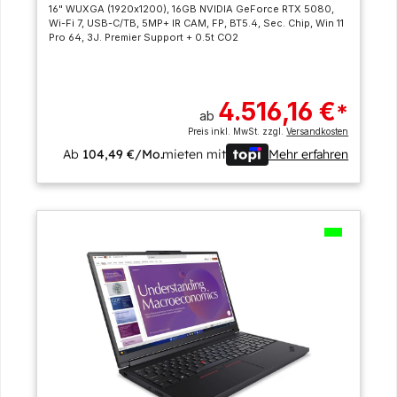
16" WUXGA (1920x1200), 16GB NVIDIA GeForce RTX 5080,
Wi-Fi 7, USB-C/TB, 5MP+ IR CAM, FP, BT5.4, Sec. Chip, Win 11
Pro 64, 3J. Premier Support + 0.5t CO2
4.516,16 €
*
ab
Preis inkl. MwSt. zzgl.
Versandkosten
Ab
104,49 €/Mo.
mieten mit
Mehr erfahren