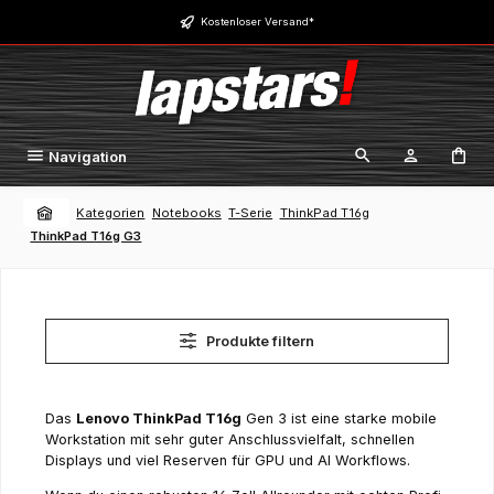
Zum Hauptinhalt springen
Kostenloser Versand*
Navigation
Kategorien
Notebooks
T-Serie
ThinkPad T16g
ThinkPad T16g G3
Produkte filtern
Das
Lenovo ThinkPad T16g
Gen 3 ist eine starke mobile
Workstation mit sehr guter Anschlussvielfalt, schnellen
Displays und viel Reserven für GPU und AI Workflows.