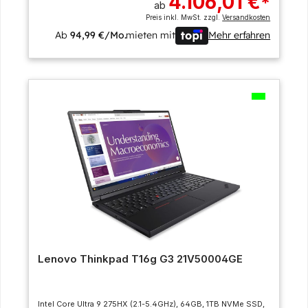
4.106,01 €
*
ab
Preis inkl. MwSt. zzgl.
Versandkosten
Ab
94,99 €/Mo.
mieten mit
Mehr erfahren
Lenovo Thinkpad T16g G3 21V50004GE
Intel Core Ultra 9 275HX (2.1-5.4GHz), 64GB, 1TB NVMe SSD,