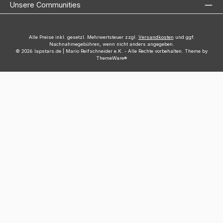
Unsere Communities
Alle Preise inkl. gesetzl. Mehrwertsteuer zzgl.
Versandkosten
und ggf.
Nachnahmegebühren, wenn nicht anders angegeben.
© 2026 lapstars.de | Mario Reifschneider e.K. - Alle Rechte vorbehalten. Theme by
ThemeWare®