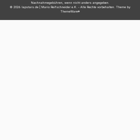
Nachnahmegebühren, wenn nicht anders angegeben.
© 2026 lapstars.de | Mario Reifschneider e.K. - Alle Rechte vorbehalten. Theme by
ThemeWare®