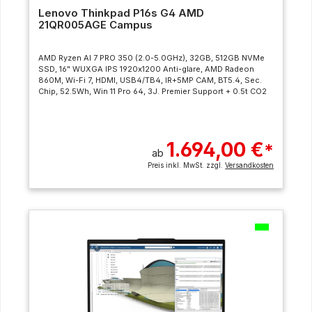
Lenovo Thinkpad P16s G4 AMD
21QR005AGE Campus
AMD Ryzen AI 7 PRO 350 (2.0-5.0GHz), 32GB, 512GB NVMe
SSD, 16" WUXGA IPS 1920x1200 Anti-glare, AMD Radeon
860M, Wi-Fi 7, HDMI, USB4/TB4, IR+5MP CAM, BT5.4, Sec.
Chip, 52.5Wh, Win 11 Pro 64, 3J. Premier Support + 0.5t CO2
1.694,00 €
*
ab
Preis inkl. MwSt. zzgl.
Versandkosten