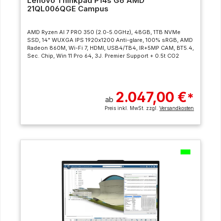
Lenovo Thinkpad P14s G6 AMD
21QL006QGE Campus
AMD Ryzen AI 7 PRO 350 (2.0-5.0GHz), 48GB, 1TB NVMe
SSD, 14" WUXGA IPS 1920x1200 Anti-glare, 100% sRGB, AMD
Radeon 860M, Wi-Fi 7, HDMI, USB4/TB4, IR+5MP CAM, BT5.4,
Sec. Chip, Win 11 Pro 64, 3J. Premier Support + 0.5t CO2
2.047,00 €
*
ab
Preis inkl. MwSt. zzgl.
Versandkosten