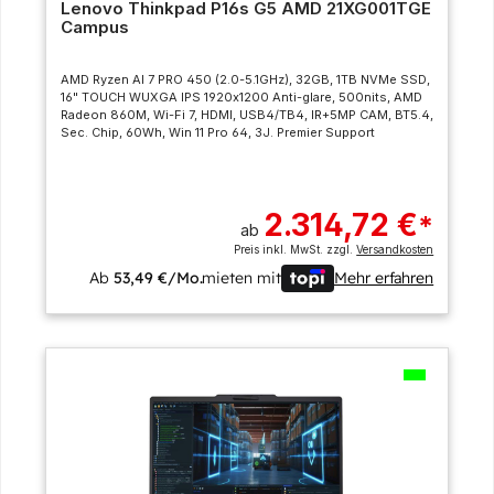
Lenovo Thinkpad P16s G5 AMD 21XG001TGE
Campus
AMD Ryzen AI 7 PRO 450 (2.0-5.1GHz), 32GB, 1TB NVMe SSD,
16" TOUCH WUXGA IPS 1920x1200 Anti-glare, 500nits, AMD
Radeon 860M, Wi-Fi 7, HDMI, USB4/TB4, IR+5MP CAM, BT5.4,
Sec. Chip, 60Wh, Win 11 Pro 64, 3J. Premier Support
2.314,72 €
*
ab
Preis inkl. MwSt. zzgl.
Versandkosten
Ab
53,49 €/Mo.
mieten mit
Mehr erfahren