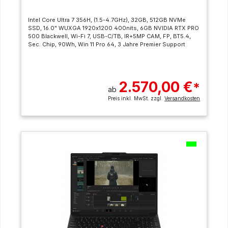
Intel Core Ultra 7 356H, (1.5-4.7GHz), 32GB, 512GB NVMe
SSD, 16.0" WUXGA 1920x1200 400nits, 6GB NVIDIA RTX PRO
500 Blackwell, Wi-Fi 7, USB-C/TB, IR+5MP CAM, FP, BT5.4,
Sec. Chip, 90Wh, Win 11 Pro 64, 3 Jahre Premier Support
2.570,00 €
*
ab
Preis inkl. MwSt. zzgl.
Versandkosten