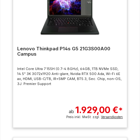
Lenovo Thinkpad P14s G5 21G3S00A00
Campus
Intel Core Ultra 7 155H (0.7-4.8GHz), 64GB, 1TB NVMe SSD,
14.5" 3K 3072x1920 Anti-glare, Nvidia RTX 500 Ada, Wi-Fi 6E
ax, HDMI, USB-C/TB, IR+5MP CAM, BT5.3, Sec. Chip, non-OS,
3J. Premier Support
1.929,00 €
*
ab
Preis inkl. MwSt. zzgl.
Versandkosten