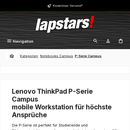
Zum Hauptinhalt springen
Kostenloser Versand*
Navigation
Kategorien
Notebooks Campus
P-Serie Campus
Lenovo ThinkPad P-Serie
Campus
mobile Workstation für höchste
Ansprüche
D
ie P-Serie ist perfekt für Studierende und