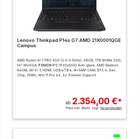
Lenovo Thinkpad P14s G7 AMD 21X0001QGE
Campus
AMD Ryzen AI 7 PRO 450 (2.0-5.1GHz), 48GB, 1TB NVMe SSD,
14" WUXGA
TOUCH
IPS 1920x1200 Anti-glare, AMD Radeon
860M, Wi-Fi 7, HDMI, USB4/TB4, IR+5MP CAM, BT5.4, Sec.
Chip, 75Wh, Win 11 Pro 64, 3J. Premier Support
2.354,00 €
*
ab
Preis inkl. MwSt. zzgl.
Versandkosten