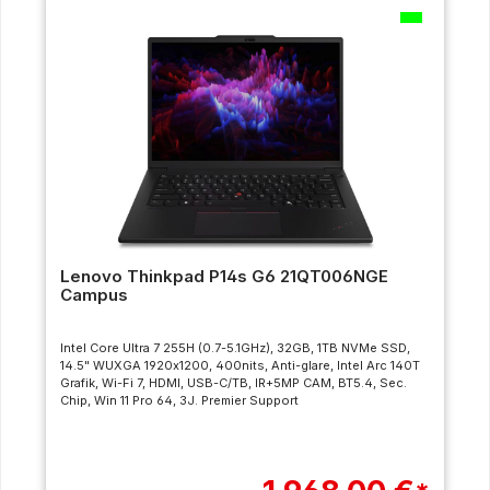
Lenovo Thinkpad P14s G6 21QT006NGE
Campus
Intel Core Ultra 7 255H (0.7-5.1GHz), 32GB, 1TB NVMe SSD,
14.5" WUXGA 1920x1200, 400nits, Anti-glare, Intel Arc 140T
Grafik, Wi-Fi 7, HDMI, USB-C/TB, IR+5MP CAM, BT5.4, Sec.
Chip, Win 11 Pro 64, 3J. Premier Support