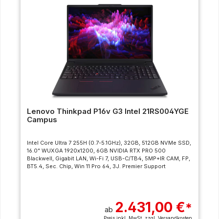
Lenovo Thinkpad P16v G3 Intel 21RS004YGE
Campus
Intel Core Ultra 7 255H (0.7-5.1GHz), 32GB, 512GB NVMe SSD,
16.0" WUXGA 1920x1200, 6GB NVIDIA RTX PRO 500
Blackwell, Gigabit LAN, Wi-Fi 7, USB-C/TB4, 5MP+IR CAM, FP,
BT5.4, Sec. Chip, Win 11 Pro 64, 3J. Premier Support
2.431,00 €
*
ab
Preis inkl. MwSt. zzgl.
Versandkosten