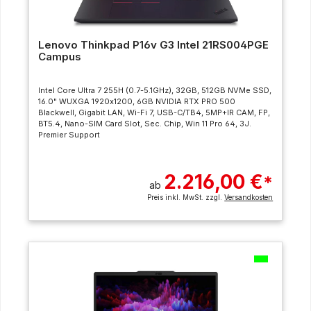
Lenovo Thinkpad P16v G3 Intel 21RS004PGE
Campus
Intel Core Ultra 7 255H (0.7-5.1GHz), 32GB, 512GB NVMe SSD,
16.0" WUXGA 1920x1200, 6GB NVIDIA RTX PRO 500
Blackwell, Gigabit LAN, Wi-Fi 7, USB-C/TB4, 5MP+IR CAM, FP,
BT5.4, Nano-SIM Card Slot, Sec. Chip, Win 11 Pro 64, 3J.
Premier Support
2.216,00 €
*
ab
Preis inkl. MwSt. zzgl.
Versandkosten