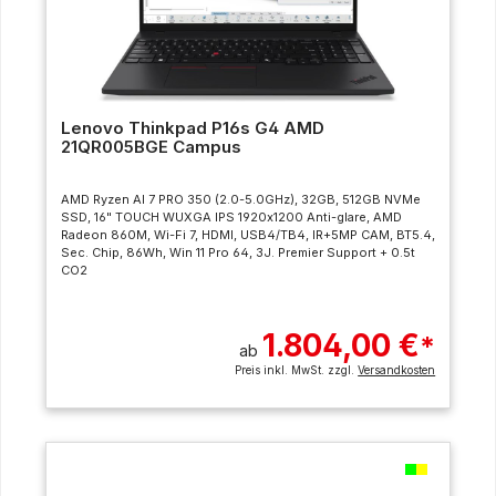
Lenovo Thinkpad P16s G4 AMD
21QR005BGE Campus
AMD Ryzen AI 7 PRO 350 (2.0-5.0GHz), 32GB, 512GB NVMe
SSD, 16" TOUCH WUXGA IPS 1920x1200 Anti-glare, AMD
Radeon 860M, Wi-Fi 7, HDMI, USB4/TB4, IR+5MP CAM, BT5.4,
Sec. Chip, 86Wh, Win 11 Pro 64, 3J. Premier Support + 0.5t
CO2
1.804,00 €
*
ab
Preis inkl. MwSt. zzgl.
Versandkosten