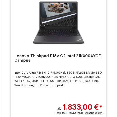
Lenovo Thinkpad P16v G2 Intel 21KX004YGE
Campus
Intel Core Ultra 7 165H (0.7-5.0GHz), 32GB, 512GB NVMe SSD,
16.0" WUXGA 1920x1200, 4GB NVIDIA RTX 500, Gigabit LAN,
Wi-Fi 6E ax, USB-C/TB4, 5MP+IR CAM, FP, BT5.3, Sec. Chip,
Win 11 Pro 64, 3J. Premier Support
1.833,00 €
*
ab
Preis inkl. MwSt. zzgl.
Versandkosten