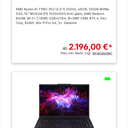
AMD Ryzen AI 7 PRO 350 (2.0-5.0GHz), 48GB, 512GB NVMe
SSD, 16" WUXGA IPS 1920x1200 Anti-glare, AMD Radeon
860M, Wi-Fi 7, HDMI, USB4/TB4, IR+5MP CAM, BT5.4, Sec.
Chip, 86Wh, Win 11 Pro 64, 3J. Garantie
2.196,00 €
*
ab
Preis inkl. MwSt. zzgl.
Versandkosten