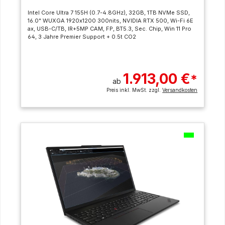
Intel Core Ultra 7 155H (0.7-4.8GHz), 32GB, 1TB NVMe SSD,
16.0" WUXGA 1920x1200 300nits, NVIDIA RTX 500, Wi-Fi 6E
ax, USB-C/TB, IR+5MP CAM, FP, BT5.3, Sec. Chip, Win 11 Pro
64, 3 Jahre Premier Support + 0.5t CO2
1.913,00 €
*
ab
Preis inkl. MwSt. zzgl.
Versandkosten