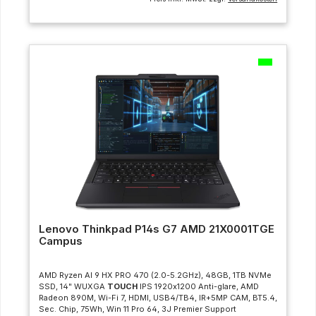
Lenovo Thinkpad P14s G7 AMD 21X0001TGE
Campus
AMD Ryzen AI 9 HX PRO 470 (2.0-5.2GHz), 48GB, 1TB NVMe
SSD, 14" WUXGA
TOUCH
IPS 1920x1200 Anti-glare, AMD
Radeon 890M, Wi-Fi 7, HDMI, USB4/TB4, IR+5MP CAM, BT5.4,
Sec. Chip, 75Wh, Win 11 Pro 64, 3J Premier Support