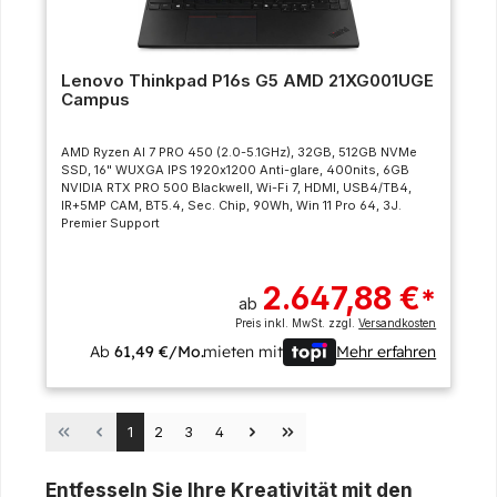
Lenovo Thinkpad P16s G5 AMD 21XG001UGE
Campus
AMD Ryzen AI 7 PRO 450 (2.0-5.1GHz), 32GB, 512GB NVMe
SSD, 16" WUXGA IPS 1920x1200 Anti-glare, 400nits, 6GB
NVIDIA RTX PRO 500 Blackwell, Wi-Fi 7, HDMI, USB4/TB4,
IR+5MP CAM, BT5.4, Sec. Chip, 90Wh, Win 11 Pro 64, 3J.
Premier Support
2.647,88 €
*
ab
Preis inkl. MwSt. zzgl.
Versandkosten
Ab
61,49 €/Mo.
mieten mit
Mehr erfahren
Seite
Seite
Seite
Seite
1
2
3
4
Entfesseln Sie Ihre Kreativität mit den