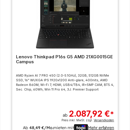
Lenovo Thinkpad P16s G5 AMD 21XG0015GE
Campus
AMD Ryzen AI 7 PRO 450 (2.0-5.1GHz), 32GB, 512GB NVMe
SSD, 16" WUXGA IPS 1920x1200 Anti-glare, 400nits, AMD
Radeon 860M, Wi-Fi 7, HDMI, USB4/TB4, IR+5MP CAM, BT5.4,
Sec. Chip, 60Wh, Win 11 Pro 64, 3J. Premier Support
2.087,92 €
*
ab
Preis inkl. MwSt. zzgl.
Versandkosten
Ab
48,49 €/Mo.
mieten mit
Mehr erfahren