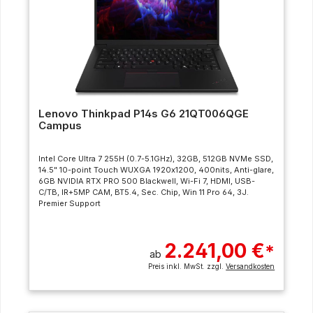
Lenovo Thinkpad P14s G6 21QT006QGE
Campus
Intel Core Ultra 7 255H (0.7-5.1GHz), 32GB, 512GB NVMe SSD,
14.5" 10-point Touch WUXGA 1920x1200, 400nits, Anti-glare,
6GB NVIDIA RTX PRO 500 Blackwell, Wi-Fi 7, HDMI, USB-
C/TB, IR+5MP CAM, BT5.4, Sec. Chip, Win 11 Pro 64, 3J.
Premier Support
2.241,00 €
*
ab
Preis inkl. MwSt. zzgl.
Versandkosten