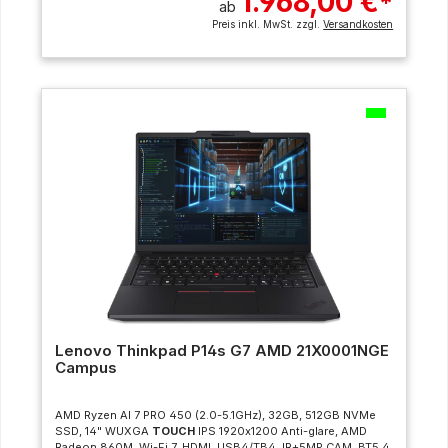
1.968,00 €
*
ab
Preis inkl. MwSt. zzgl.
Versandkosten
Lenovo Thinkpad P14s G7 AMD 21X0001NGE
Campus
AMD Ryzen AI 7 PRO 450 (2.0-5.1GHz), 32GB, 512GB NVMe
SSD, 14" WUXGA
TOUCH
IPS 1920x1200 Anti-glare, AMD
Radeon 860M, Wi-Fi 7, HDMI, USB4/TB4, IR+5MP CAM, BT5.4,