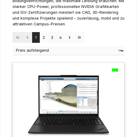
Bildungseinrichtungen, die maximale Leistung brauchen. Mit
starker CPU-Power, professionellen NVIDIA Grafikkarten
und ISV-Zertifizierungen meistert sie CAD, 3D-Rendering
und komplexe Projekte spielend – zuverlässig, mobil und zu
attraktiven Campus-Preisen.
Seite
Seite
Seite
Seite
1
2
3
4