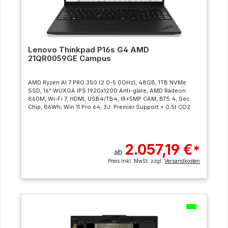
Lenovo Thinkpad P16s G4 AMD
21QR0059GE Campus
AMD Ryzen AI 7 PRO 350 (2.0-5.0GHz), 48GB, 1TB NVMe
SSD, 16" WUXGA IPS 1920x1200 Anti-glare, AMD Radeon
860M, Wi-Fi 7, HDMI, USB4/TB4, IR+5MP CAM, BT5.4, Sec.
Chip, 86Wh, Win 11 Pro 64, 3J. Premier Support + 0.5t CO2
2.057,19 €
*
ab
Preis inkl. MwSt. zzgl.
Versandkosten