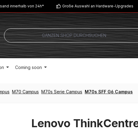
sand innerhalb von 24h*
Große Auswahl an Hardware-Upgrades
on
Coming soon
ampus
M70 Campus
M70s Serie Campus
M70s SFF G6 Campus
Lenovo ThinkCentr