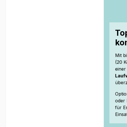
To
ko
Mit b
(20 K
einer
Lauf
überz
Opti
oder 
für E
Einsa