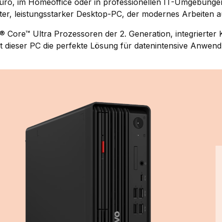
üro, im Homeoffice oder in professionellen IT-Umgebunge
er, leistungsstarker Desktop-PC, der modernes Arbeiten a
l® Core™ Ultra Prozessoren der 2. Generation, integrierter
st dieser PC die perfekte Lösung für datenintensive Anwen