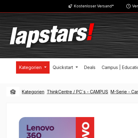
Kostenloser Versand*
Ver
m Hauptinhalt springen
Zur Suche springen
Zur Hauptnavigation springen
Kategorien
Quickstart
Deals
Campus | Educati
Kategorien
ThinkCentre / PC´s - CAMPUS
M-Serie - C