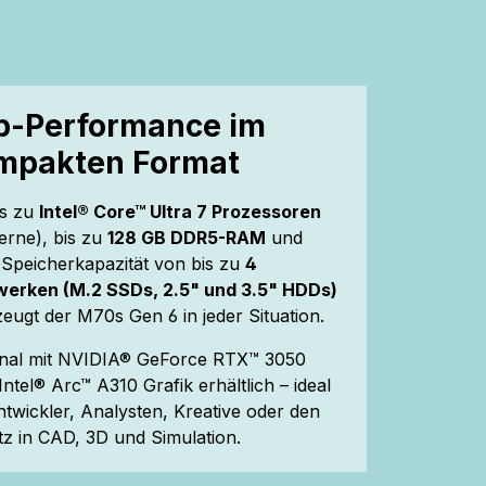
p-Performance im
mpakten Format
is zu
Intel® Core™ Ultra 7 Prozessoren
erne), bis zu
128 GB DDR5-RAM
und
 Speicherkapazität von bis zu
4
werken (M.2 SSDs, 2.5" und 3.5" HDDs)
eugt der M70s Gen 6 in jeder Situation.
onal mit NVIDIA® GeForce RTX™ 3050
Intel® Arc™ A310 Grafik erhältlich – ideal
ntwickler, Analysten, Kreative oder den
tz in CAD, 3D und Simulation.