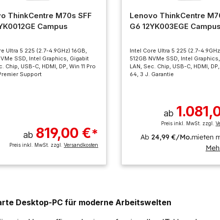
o ThinkCentre M70s SFF
Lenovo ThinkCentre M7
2YK0012GE Campus
G6 12YK003EGE Campu
re Ultra 5 225 (2.7-4.9GHz) 16GB,
Intel Core Ultra 5 225 (2.7-4.9GH
VMe SSD, Intel Graphics, Gigabit
512GB NVMe SSD, Intel Graphics,
. Chip, USB-C, HDMI, DP, Win 11 Pro
LAN, Sec. Chip, USB-C, HDMI, DP,
 Premier Support
64, 3 J. Garantie
1.081,
ab
Preis inkl. MwSt. zzgl.
V
819,00 €
*
ab
Ab
24,99 €/Mo.
mieten m
Preis inkl. MwSt. zzgl.
Versandkosten
Mehr
rte Desktop-PC für moderne Arbeitswelten