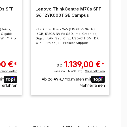
0s SFF
Lenovo ThinkCentre M70s SFF
s
G6 12YK000TGE Campus
z) 16GB,
Intel Core Ultra 7 265 (1.8GHz-5.3GHz),
 Gigabit
16GB, 512GB NVMe SSD, Intel Graphics,
 Win 11 Pro
Gigabit LAN, Sec. Chip, USB-C, HDMI, DP,
Win 11 Pro 64, 1 J. Premier Support
00 €
1.139,00 €
*
*
ab
ersandkosten
Preis inkl. MwSt. zzgl.
Versandkosten
it
Ab
26,49 €/Mo.
mieten mit
 erfahren
Mehr erfahren