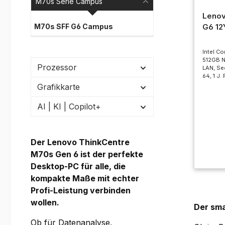
M70s Serie Campus
Lenov
G6 1
M70s SFF G6 Campus
Intel Co
512GB N
Prozessor
LAN, Sec
64, 1 J.
Grafikkarte
AI | KI | Copilot+
Der Lenovo ThinkCentre
M70s Gen 6 ist der perfekte
Desktop-PC für alle, die
kompakte Maße mit echter
Profi-Leistung verbinden
wollen.
Der sma
Ob für Datenanalyse,