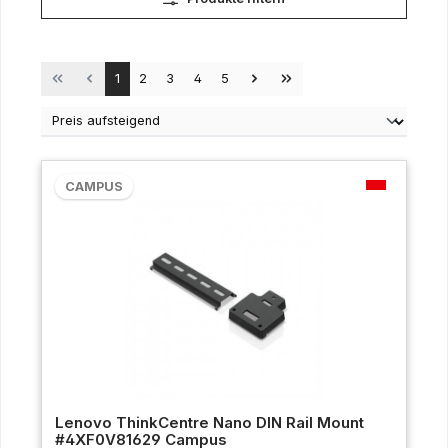
Seite
Seite
Seite
Seite
Seite
1
2
3
4
5
CAMPUS
Lenovo ThinkCentre Nano DIN Rail Mount
#4XF0V81629 Campus