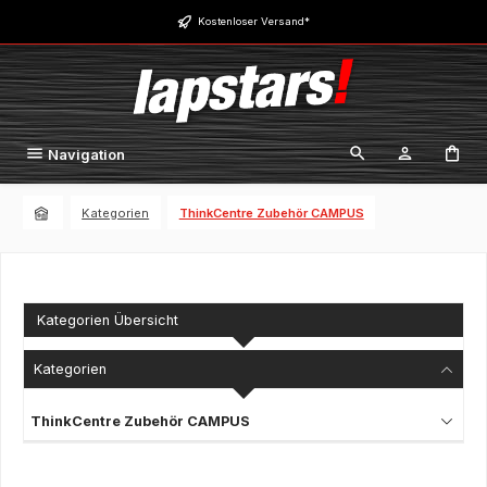
Zum Hauptinhalt springen
Kostenloser Versand*
Navigation
Kategorien
ThinkCentre Zubehör CAMPUS
Kategorien Übersicht
Kategorien
ThinkCentre Zubehör CAMPUS