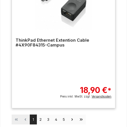
ThinkPad Ethernet Extention Cable
#4X90F84315-Campus
18,90 €
*
Preis inkl. MwSt. zzgl.
Versandkosten
Seite
Seite
Seite
Seite
Seite
1
2
3
4
5