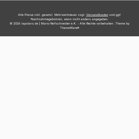
Alle Preise inkl. gesetzl. Mehrwertsteuer zzgl.
Versandkosten
und ggf.
Nachnahmegebühren, wenn nicht anders angegeben.
© 2026 lapstars.de | Mario Reifschneider e.K. - Alle Rechte vorbehalten. Theme by
ThemeWare®