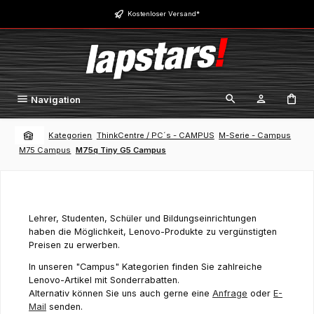
Zum Hauptinhalt springen
Kostenloser Versand*
Navigation
Kategorien
ThinkCentre / PC´s - CAMPUS
M-Serie - Campus
M75 Campus
M75q Tiny G5 Campus
Lehrer, Studenten, Schüler und Bildungseinrichtungen
haben die Möglichkeit, Lenovo-Produkte zu vergünstigten
Preisen zu erwerben.
In unseren "Campus" Kategorien finden Sie zahlreiche
Lenovo-Artikel mit Sonderrabatten.
Alternativ können Sie uns auch gerne eine
Anfrage
oder
E-
Mail
senden.