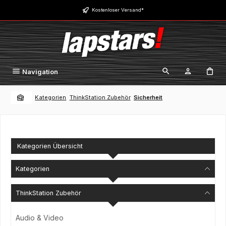
Zum Hauptinhalt springen
Kostenloser Versand*
Navigation
Kategorien
ThinkStation Zubehör
Sicherheit
Kategorien Übersicht
Kategorien
ThinkStation Zubehör
Audio & Video