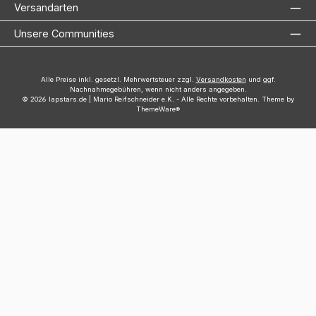
Versandarten
Unsere Communities
Alle Preise inkl. gesetzl. Mehrwertsteuer zzgl.
Versandkosten
und ggf.
Nachnahmegebühren, wenn nicht anders angegeben.
© 2026 lapstars.de | Mario Reifschneider e.K. - Alle Rechte vorbehalten. Theme by
ThemeWare®