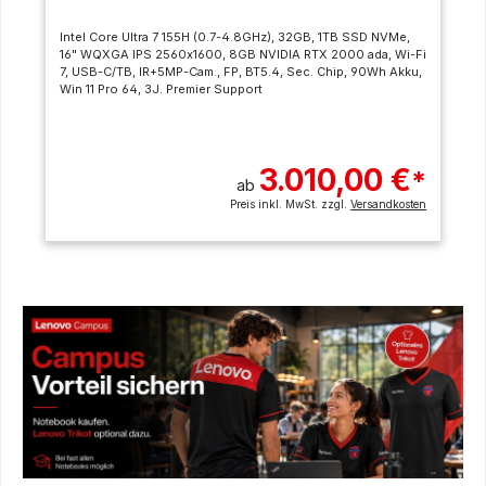
Intel Core Ultra 7 155H (0.7-4.8GHz), 32GB, 1TB SSD NVMe,
16" WQXGA IPS 2560x1600, 8GB NVIDIA RTX 2000 ada, Wi-Fi
7, USB-C/TB, IR+5MP-Cam., FP, BT5.4, Sec. Chip, 90Wh Akku,
Win 11 Pro 64, 3J. Premier Support
3.010,00 €
*
ab
Preis inkl. MwSt. zzgl.
Versandkosten