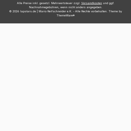
Alle Preise inkl. gesetzl. Mehrwertsteuer zzgl.
Versandkosten
und ggf.
Nachnahmegebühren, wenn nicht anders angegeben.
© 2026 lapstars.de | Mario Reifschneider e.K. - Alle Rechte vorbehalten. Theme by
ThemeWare®