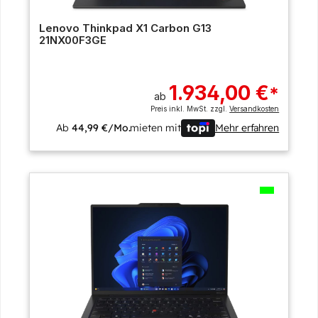
Lenovo Thinkpad X1 Carbon G13
21NX00F3GE
1.934,00 €
*
ab
Preis inkl. MwSt. zzgl.
Versandkosten
Ab
44,99 €/Mo.
mieten mit
Mehr erfahren