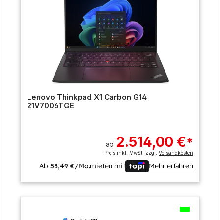
Lenovo Thinkpad X1 Carbon G14
21V7006TGE
2.514,00 €
*
ab
Preis inkl. MwSt. zzgl.
Versandkosten
Ab
58,49 €/Mo.
mieten mit
Mehr erfahren