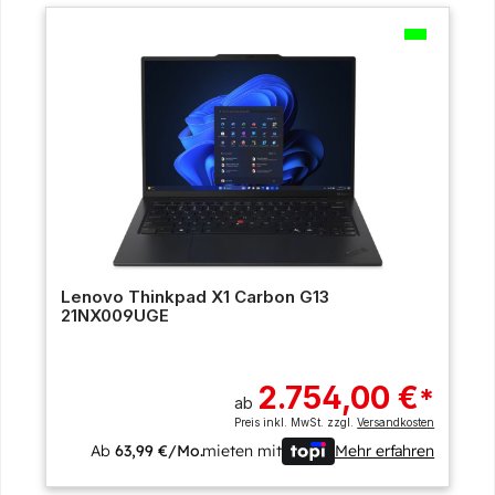
Lenovo Thinkpad X1 Carbon G13
21NX009UGE
2.754,00 €
*
ab
Preis inkl. MwSt. zzgl.
Versandkosten
Ab
63,99 €/Mo.
mieten mit
Mehr erfahren