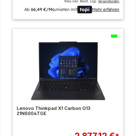
Preis inkl. MwSt. zzgl.
Versandkosten
Ab
66,49 €/Mo.
mieten mit
Mehr erfahren
Lenovo Thinkpad X1 Carbon G13
21NS004TGE
2.877,12 €