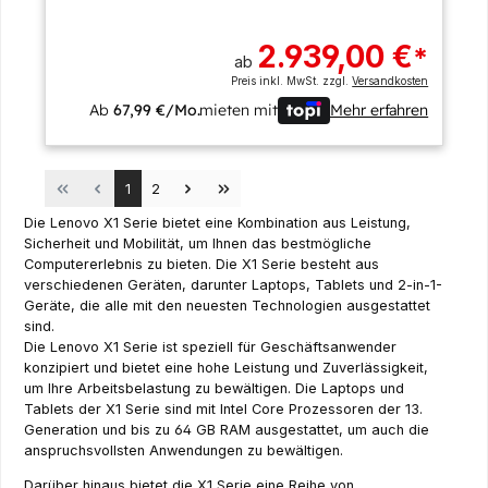
2.939,00 €
*
ab
Preis inkl. MwSt. zzgl.
Versandkosten
Ab
67,99 €/Mo.
mieten mit
Mehr erfahren
Seite
Seite
1
2
Die Lenovo X1 Serie bietet eine Kombination aus Leistung,
Sicherheit und Mobilität, um Ihnen das bestmögliche
Computererlebnis zu bieten. Die X1 Serie besteht aus
verschiedenen Geräten, darunter Laptops, Tablets und 2-in-1-
Geräte, die alle mit den neuesten Technologien ausgestattet
sind.
Die Lenovo X1 Serie ist speziell für Geschäftsanwender
konzipiert und bietet eine hohe Leistung und Zuverlässigkeit,
um Ihre Arbeitsbelastung zu bewältigen. Die Laptops und
Tablets der X1 Serie sind mit Intel Core Prozessoren der 13.
Generation und bis zu 64 GB RAM ausgestattet, um auch die
anspruchsvollsten Anwendungen zu bewältigen.
Darüber hinaus bietet die X1 Serie eine Reihe von