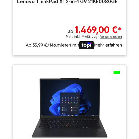
Lenovo ThinkPad X1 2-in-1 G9 21KE0080GE
1.469,00 €
*
ab
Preis inkl. MwSt. zzgl.
Versandkosten
Ab
33,99 €/Mo.
mieten mit
Mehr erfahren