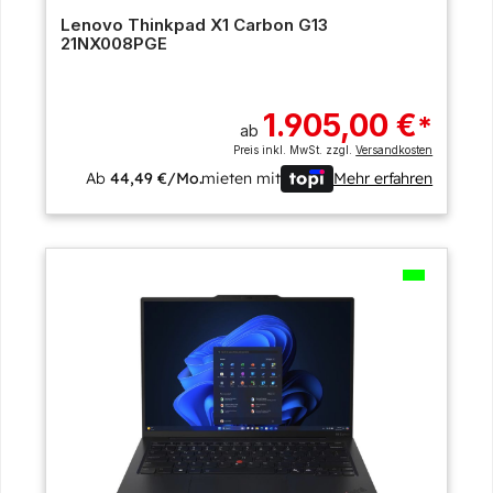
Lenovo Thinkpad X1 Carbon G13
21NX008PGE
1.905,00 €
*
ab
Preis inkl. MwSt. zzgl.
Versandkosten
Ab
44,49 €/Mo.
mieten mit
Mehr erfahren