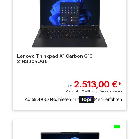
Lenovo Thinkpad X1 Carbon G13
21NS004UGE
2.513,00 €
*
ab
Preis inkl. MwSt. zzgl.
Versandkosten
Ab
58,49 €/Mo.
mieten mit
Mehr erfahren