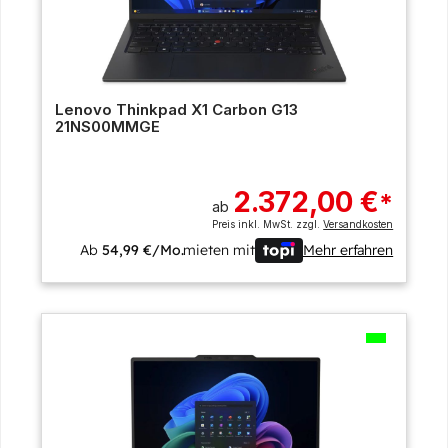
Lenovo Thinkpad X1 Carbon G13
21NS00MMGE
2.372,00 €
*
ab
Preis inkl. MwSt. zzgl.
Versandkosten
Ab
54,99 €/Mo.
mieten mit
Mehr erfahren