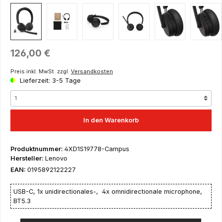
Regulärer Preis:
126,00 €
Preis inkl. MwSt. zzgl.
Versandkosten
Lieferzeit: 3-5 Tage
In den Warenkorb
Produktnummer:
4XD1S19778-Campus
Hersteller:
Lenovo
EAN:
0195892122227
USB-C, 1x unidirectionales-, 4x omnidirectionale microphone,
BT5.3