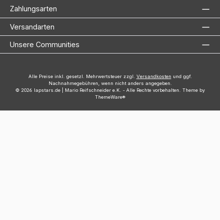
Zahlungsarten
Versandarten
Unsere Communities
Alle Preise inkl. gesetzl. Mehrwertsteuer zzgl.
Versandkosten
und ggf.
Nachnahmegebühren, wenn nicht anders angegeben.
© 2026 lapstars.de | Mario Reifschneider e.K. - Alle Rechte vorbehalten. Theme by
ThemeWare®