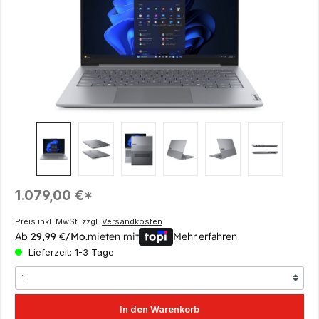
Regulärer Preis:
1.079,00 €*
Preis inkl. MwSt. zzgl.
Versandkosten
Ab
29,99 €/Mo.
mieten mit
Mehr erfahren
Lieferzeit: 1-3 Tage
In den Warenkorb