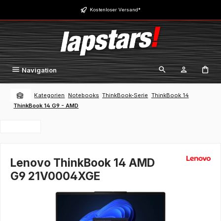
Zum Hauptinhalt springen
Kostenloser Versand*
Navigation
Kategorien
Notebooks
ThinkBook-Serie
ThinkBook 14
ThinkBook 14 G9 - AMD
Lenovo ThinkBook 14 AMD
G9 21V0004XGE
Bildergalerie überspringen