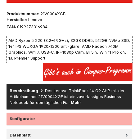
Produktnummer:
21V0004XGE.
Hersteller:
Lenovo
EAN:
0199273316984
AMD Ryzen 5 220 (3.2-4.9GHz), 32GB DDR5, 512GB NVMe SSD,
14” IPS WUXGA 1920x1200 anti-glare, AMD Radeon 740M
Graphics, Wifi 7, USB-C, IR+1080p Cam, BT5.4, Win 11 Pro 64,
1J. Premier Support
Beschreibung
Das Lenovo ThinkBook 14 G9 AHP mit der
Artikelnummer 21V0004XGE ist ein zuverlässiges Business
Notebook für den täglichen Ei…
Mehr
Konfigurator
Datenblatt