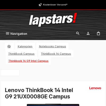
Zum Hauptinhalt springen
Kostenloser Versand*
Navigation
Kategorien
Notebooks Campus
ThinkBook Campus
ThinkBook 14 Campus
Thinkbook 14 G9 Intel Campus
Lenovo ThinkBook 14 Intel
G9 21UX0008GE Campus
Bildergalerie überspringen