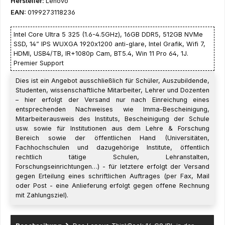
Hersteller:
Lenovo
EAN:
0199273118236
Intel Core Ultra 5 325 (1.6-4.5GHz), 16GB DDR5, 512GB NVMe
SSD, 14” IPS WUXGA 1920x1200 anti-glare, Intel Grafik, Wifi 7,
HDMI, USB4/TB, IR+1080p Cam, BT5.4, Win 11 Pro 64, 1J.
Premier Support
Dies ist ein Angebot ausschließlich für Schüler, Auszubildende,
Studenten, wissenschaftliche Mitarbeiter, Lehrer und Dozenten
– hier erfolgt der Versand nur nach Einreichung eines
entsprechenden Nachweises wie Imma-Bescheinigung,
Mitarbeiterausweis des Instituts, Bescheinigung der Schule
usw. sowie für Institutionen aus dem Lehre & Forschung
Bereich sowie der öffentlichen Hand (Universitäten,
Fachhochschulen und dazugehörige Institute, öffentlich
rechtlich tätige Schulen, Lehranstalten,
Forschungseinrichtungen…) - für letztere erfolgt der Versand
gegen Erteilung eines schriftlichen Auftrages (per Fax, Mail
oder Post - eine Anlieferung erfolgt gegen offene Rechnung
mit Zahlungsziel).