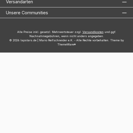
Versandarten
Unsere Communities
Alle Preise inkl. gesetzl. Mehrwertsteuer zzgl.
Versandkosten
und ggf.
Nachnahmegebühren, wenn nicht anders angegeben.
© 2026 lapstars.de | Mario Reifschneider e.K. - Alle Rechte vorbehalten. Theme by
ThemeWare®