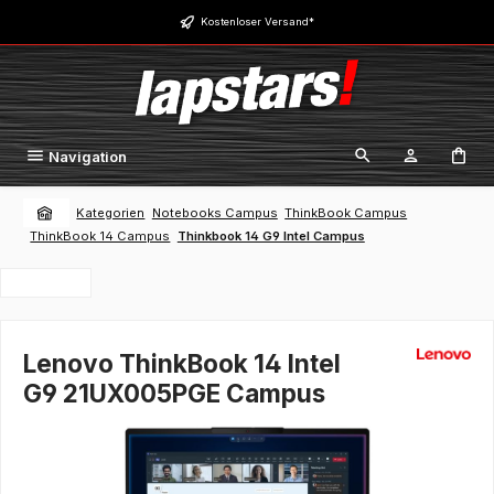
Zum Hauptinhalt springen
Kostenloser Versand*
Navigation
Kategorien
Notebooks Campus
ThinkBook Campus
ThinkBook 14 Campus
Thinkbook 14 G9 Intel Campus
Lenovo ThinkBook 14 Intel
G9 21UX005PGE Campus
Bildergalerie überspringen