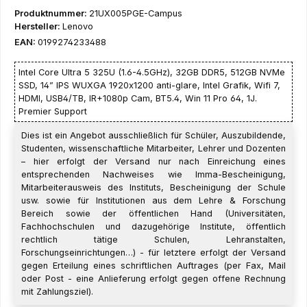
Produktnummer:
21UX005PGE-Campus
Hersteller:
Lenovo
EAN:
0199274233488
Intel Core Ultra 5 325U (1.6-4.5GHz), 32GB DDR5, 512GB NVMe
SSD, 14” IPS WUXGA 1920x1200 anti-glare, Intel Grafik, Wifi 7,
HDMI, USB4/TB, IR+1080p Cam, BT5.4, Win 11 Pro 64, 1J.
Premier Support
Dies ist ein Angebot ausschließlich für Schüler, Auszubildende,
Studenten, wissenschaftliche Mitarbeiter, Lehrer und Dozenten
– hier erfolgt der Versand nur nach Einreichung eines
entsprechenden Nachweises wie Imma-Bescheinigung,
Mitarbeiterausweis des Instituts, Bescheinigung der Schule
usw. sowie für Institutionen aus dem Lehre & Forschung
Bereich sowie der öffentlichen Hand (Universitäten,
Fachhochschulen und dazugehörige Institute, öffentlich
rechtlich tätige Schulen, Lehranstalten,
Forschungseinrichtungen…) - für letztere erfolgt der Versand
gegen Erteilung eines schriftlichen Auftrages (per Fax, Mail
oder Post - eine Anlieferung erfolgt gegen offene Rechnung
mit Zahlungsziel).