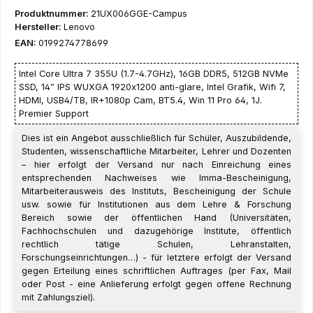
Produktnummer:
21UX006GGE-Campus
Hersteller:
Lenovo
EAN:
0199274778699
Intel Core Ultra 7 355U (1.7-4.7GHz), 16GB DDR5, 512GB NVMe
SSD, 14” IPS WUXGA 1920x1200 anti-glare, Intel Grafik, Wifi 7,
HDMI, USB4/TB, IR+1080p Cam, BT5.4, Win 11 Pro 64, 1J.
Premier Support
Dies ist ein Angebot ausschließlich für Schüler, Auszubildende,
Studenten, wissenschaftliche Mitarbeiter, Lehrer und Dozenten
– hier erfolgt der Versand nur nach Einreichung eines
entsprechenden Nachweises wie Imma-Bescheinigung,
Mitarbeiterausweis des Instituts, Bescheinigung der Schule
usw. sowie für Institutionen aus dem Lehre & Forschung
Bereich sowie der öffentlichen Hand (Universitäten,
Fachhochschulen und dazugehörige Institute, öffentlich
rechtlich tätige Schulen, Lehranstalten,
Forschungseinrichtungen…) - für letztere erfolgt der Versand
gegen Erteilung eines schriftlichen Auftrages (per Fax, Mail
oder Post - eine Anlieferung erfolgt gegen offene Rechnung
mit Zahlungsziel).