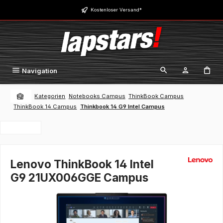
Zum Hauptinhalt springen
Kostenloser Versand*
Navigation
Kategorien
Notebooks Campus
ThinkBook Campus
ThinkBook 14 Campus
Thinkbook 14 G9 Intel Campus
Lenovo ThinkBook 14 Intel
G9 21UX006GGE Campus
Bildergalerie überspringen