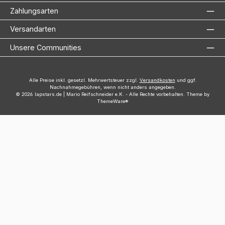
Zahlungsarten
Versandarten
Unsere Communities
Alle Preise inkl. gesetzl. Mehrwertsteuer zzgl.
Versandkosten
und ggf.
Nachnahmegebühren, wenn nicht anders angegeben.
© 2026 lapstars.de | Mario Reifschneider e.K. - Alle Rechte vorbehalten. Theme by
ThemeWare®