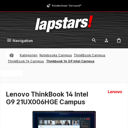
Zum Hauptinhalt springen
Kostenloser Versand*
Navigation
Kategorien
Notebooks Campus
ThinkBook Campus
ThinkBook 14 Campus
Thinkbook 14 G9 Intel Campus
Lenovo ThinkBook 14 Intel
G9 21UX006HGE Campus
Bildergalerie überspringen