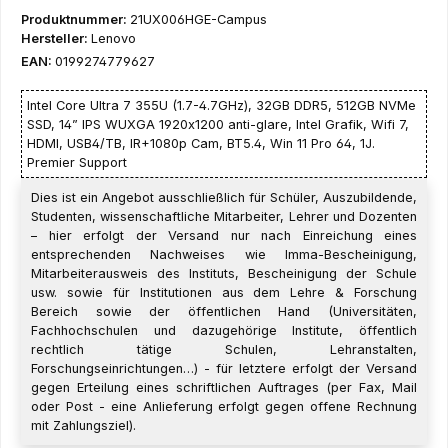
Produktnummer:
21UX006HGE-Campus
Hersteller:
Lenovo
EAN:
0199274779627
Intel Core Ultra 7 355U (1.7-4.7GHz), 32GB DDR5, 512GB NVMe
SSD, 14” IPS WUXGA 1920x1200 anti-glare, Intel Grafik, Wifi 7,
HDMI, USB4/TB, IR+1080p Cam, BT5.4, Win 11 Pro 64, 1J.
Premier Support
Dies ist ein Angebot ausschließlich für Schüler, Auszubildende,
Studenten, wissenschaftliche Mitarbeiter, Lehrer und Dozenten
– hier erfolgt der Versand nur nach Einreichung eines
entsprechenden Nachweises wie Imma-Bescheinigung,
Mitarbeiterausweis des Instituts, Bescheinigung der Schule
usw. sowie für Institutionen aus dem Lehre & Forschung
Bereich sowie der öffentlichen Hand (Universitäten,
Fachhochschulen und dazugehörige Institute, öffentlich
rechtlich tätige Schulen, Lehranstalten,
Forschungseinrichtungen…) - für letztere erfolgt der Versand
gegen Erteilung eines schriftlichen Auftrages (per Fax, Mail
oder Post - eine Anlieferung erfolgt gegen offene Rechnung
mit Zahlungsziel).