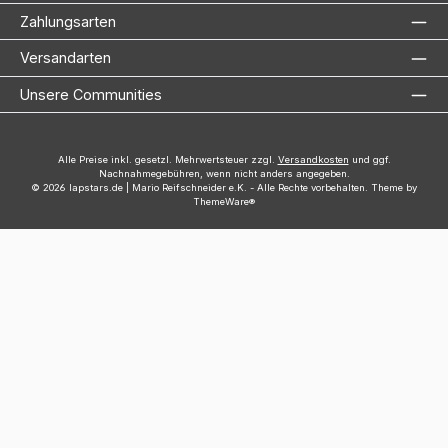
Zahlungsarten
Versandarten
Unsere Communities
Alle Preise inkl. gesetzl. Mehrwertsteuer zzgl.
Versandkosten
und ggf.
Nachnahmegebühren, wenn nicht anders angegeben.
© 2026 lapstars.de | Mario Reifschneider e.K. - Alle Rechte vorbehalten. Theme by
ThemeWare®