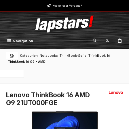
Zum Hauptinhalt springen
Kostenloser Versand*
Navigation
Kategorien
Notebooks
ThinkBook-Serie
ThinkBook 16
ThinkBook 16 G9 - AMD
Lenovo ThinkBook 16 AMD
G9 21UT000FGE
Bildergalerie überspringen