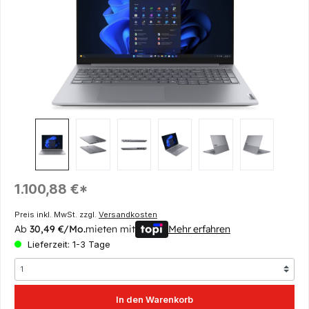
Regulärer Preis:
1.100,88 €*
Preis inkl. MwSt. zzgl.
Versandkosten
Ab
30,49 €/Mo.
mieten mit
Mehr erfahren
Lieferzeit: 1-3 Tage
In den Warenkorb