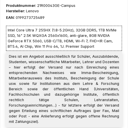
Produktnummer:
21R00043GE-Campus
Hersteller:
Lenovo
EAN:
0199273725489
Intel Core Ultra 7 255HX (1.8-5.2GHz), 32GB DDR5, 1TB NVMe
SSD, 16" 2.5K WQXGA 2560x1600, anti-glare, 8GB NVIDIA
GeForce RTX 5060, USB-C/TB, HDMI, Wi-Fi 7, FHD+IR Cam,
BT5.4, AI Chip, Win 11 Pro 64, 1J. Premier Support
Dies ist ein Angebot ausschließlich für Schüler, Auszubildende,
Studenten, wissenschaftliche Mitarbeiter, Lehrer und Dozenten
– hier erfolgt der Versand nur nach Einreichung eines
entsprechenden Nachweises wie Imma-Bescheinigung,
Mitarbeiterausweis des Instituts, Bescheinigung der Schule
usw. sowie für Institutionen aus dem Lehre & Forschung
Bereich sowie der öffentlichen Hand (Universitäten,
Fachhochschulen und dazugehörige Institute, öffentlich
rechtlich tätige Schulen, Lehranstalten,
Forschungseinrichtungen…) - für letztere erfolgt der Versand
gegen Erteilung eines schriftlichen Auftrages (per Fax, Mail
oder Post - eine Anlieferung erfolgt gegen offene Rechnung
mit Zahlungsziel).