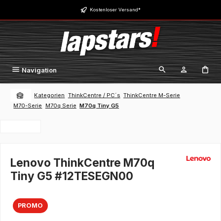
Zum Hauptinhalt springen
Kostenloser Versand*
Navigation
Kategorien
ThinkCentre / PC´s
ThinkCentre M-Serie
M70-Serie
M70q Serie
M70q Tiny G5
Lenovo ThinkCentre M70q
Tiny G5 #12TESEGN00
PROMO