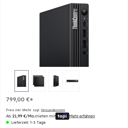
Bildergalerie überspringen
Regulärer Preis:
799,00 €*
Preis inkl. MwSt. zzgl.
Versandkosten
Ab
21,99 €/Mo.
mieten mit
Mehr erfahren
Lieferzeit: 1-3 Tage