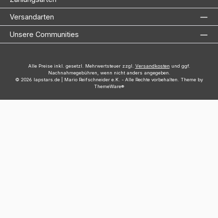
Versandarten
Unsere Communities
Alle Preise inkl. gesetzl. Mehrwertsteuer zzgl.
Versandkosten
und ggf.
Nachnahmegebühren, wenn nicht anders angegeben.
© 2026 lapstars.de | Mario Reifschneider e.K. - Alle Rechte vorbehalten. Theme by
ThemeWare®