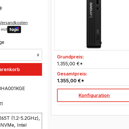
*
Versandkosten
 mit
age
Grundpreis:
1.355,00 €*
arenkorb
Gesamtpreis:
1.355,00 €*
3HA001KGE
Konfiguration
31
 265T (1.2-5.2GHz),
NVMe, Intel