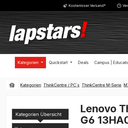
Kostenloser Versand*
Ver
m Hauptinhalt springen
Zur Suche springen
Zur Hauptnavigation springen
Kategorien
Quickstart
Deals
Campus | Educati
Kategorien
ThinkCentre / PC´s
ThinkCentre M-Serie
M
Lenovo T
Kategorien Übersicht
G6 13HA