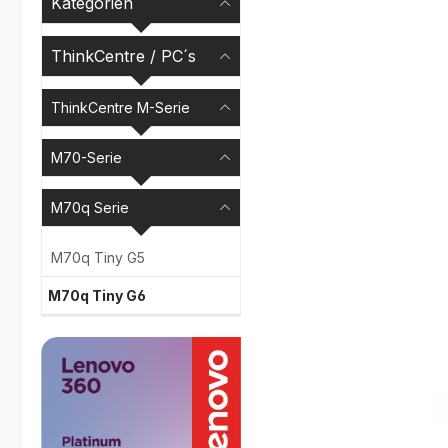
Kategorien
Bildergalerie überspr
ThinkCentre / PC´s
ThinkCentre M-Serie
M70-Serie
M70q Serie
M70q Tiny G5
M70q Tiny G6