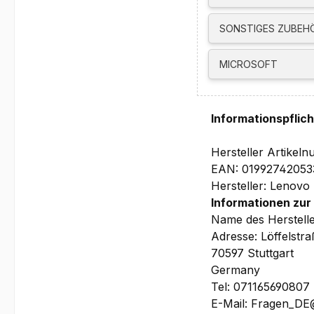
Sicherheit:
Discrete TPM 2.0, TCG 
SONSTIGES ZUBEH
Kensington Security S
Netzteil:
MICROSOFT
135 Watt Slim-Tip 8
Software:
Windows 11 Pro 64
Informationspflic
Größe und Gewicht:
179mm x 182,9mm x 3
Hersteller Artike
Tiny (1l)
EAN: 01992742053
Garantie:
Hersteller: Lenovo
3 Jahre Vor Ort Herst
Informationen zur
Name des Herstell
Bilder und technisch
Adresse: Löffelstr
70597 Stuttgart
Germany
Tel: 071165690807
E-Mail: Fragen_D