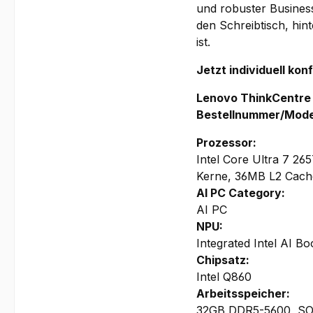
und robuster Business
den Schreibtisch, hint
ist.
Jetzt individuell kon
Lenovo ThinkCentre
Bestellnummer/Mode
Prozessor:
Intel Core Ultra 7 26
Kerne, 36MB L2 Cache
AI PC Category:
AI PC
NPU:
Integrated Intel AI B
Chipsatz:
Intel Q860
Arbeitsspeicher:
32GB DDR5-5600, SO-D