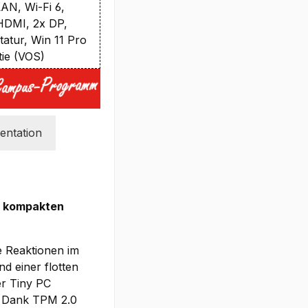
LAN, Wi-Fi 6,
 HDMI, 2x DP,
atur, Win 11 Pro
tie (VOS)
ntation
em kompakten
e Reaktionen im
d einer flotten
er Tiny PC
. Dank TPM 2.0