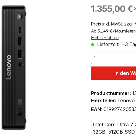
ingen
Regulärer Preis:
1.355,00 €
Preis inkl. MwSt. zzgl.
Ab
31,49 €/Mo.
mieten
Mehr erfahren
Lieferzeit: 1-3 T
In den W
Produktnummer:
1
Hersteller:
Lenovo
EAN:
01992742053
Intel Core Ultra 7
32GB, 512GB SSD 