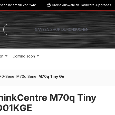
sand innerhalb von 24h*
Große Auswahl an Hardware-Upgrades
on
Coming soon
70-Serie
M70q Serie
M70q Tiny G6
hinkCentre M70q Tiny
001KGE