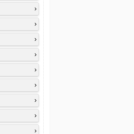
t, TCO Certified
A charging