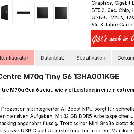
Graphics, Gigabit 
BT5.2, Sec. Chip,
USB-C, Maus, Tast
64, 3 Jahre Garan
Konfigurator
Datenblatt
Spezifikation
Dokume
Centre M70q Tiny G6 13HA001KGE
tre M70q Gen 6 zeigt, wie viel Leistung in einem extr
.
7 Prozessor mit integrierter AI Boost NPU sorgt für schnell
tenintensiven Aufgaben. Mit 32 GB DDR5 Arbeitsspeicher un
asking angenehm flüssig. Trotz seiner Mini Größe bietet d
inklusive USB C und Unterstützung für mehrere Monitore