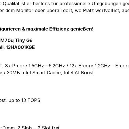
 Qualität ist er bestens für professionelle Umgebungen geei
er dem Monitor oder überall dort, wo Platz wertvoll ist, ab
figurieren & maximale Effizienz genießen!
 M70q Tiny G6
ll: 13HA001KGE
5T, 8x P-core 1.5GHz - 5.2GHz / 12x E-core 1.2GHz - E-cor
 / 30MB Intel Smart Cache, Intel AI Boost
oost, up to 13 TOPS
imm, 2 Slots – 2 Slot frei