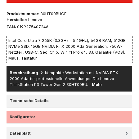
Produktnummer:
30HT00BUGE
Hersteller:
Lenovo
EAN:
0199275407246
Intel Core Ultra 7 265K (3.3GHz - 5.4GHz), 64GB RAM, 512GB
NVMe SSD, 16GB NVIDIA RTX 2000 Ada Generation, 750W-
Netzteil, USB-C, Sec. Chip, Win 11 Pro 64, 3J. Garantie (VOS),
Maus, Tastatur
Beschreibung
Kompakte Workstation mit NVIDIA RTX
2000 Ada für professionelle Anwendungen Die Lenovo
ThinkStation P3 Tower Gen 2 30HT00BU…
Mehr
Technische Details
Konfigurator
Datenblatt