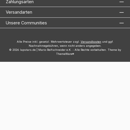
Zahlungsarten
Versandarten
Unsere Communities
Alle Preise inkl. gesetzl. Mehrwertsteuer zzgl.
Versandkosten
und ggf.
Nachnahmegebühren, wenn nicht anders angegeben.
© 2026 lapstars.de | Mario Reifschneider e.K. - Alle Rechte vorbehalten. Theme by
ThemeWare®