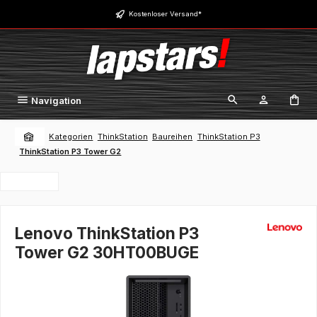
Zum Hauptinhalt springen
Kostenloser Versand*
Navigation
Kategorien
ThinkStation
Baureihen
ThinkStation P3
ThinkStation P3 Tower G2
Lenovo ThinkStation P3
Tower G2 30HT00BUGE
Bildergalerie überspringen