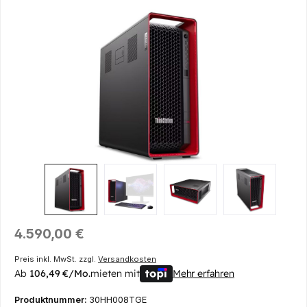
Bildergalerie überspringen
Regulärer Preis:
4.590,00 €
Preis inkl. MwSt. zzgl.
Versandkosten
Ab
106,49 €/Mo.
mieten mit
Mehr erfahren
Produktnummer:
30HH008TGE