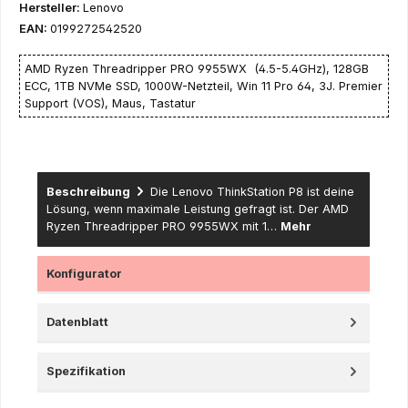
Hersteller:
Lenovo
EAN:
0199272542520
AMD Ryzen Threadripper PRO 9955WX (4.5-5.4GHz), 128GB
ECC, 1TB NVMe SSD, 1000W-Netzteil, Win 11 Pro 64, 3J. Premier
Support (VOS), Maus, Tastatur
Beschreibung
Die Lenovo ThinkStation P8 ist deine
Lösung, wenn maximale Leistung gefragt ist. Der AMD
Ryzen Threadripper PRO 9955WX mit 1…
Mehr
Konfigurator
Datenblatt
Spezifikation