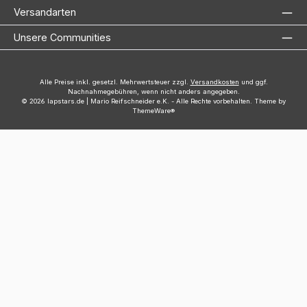
Versandarten
Unsere Communities
Alle Preise inkl. gesetzl. Mehrwertsteuer zzgl.
Versandkosten
und ggf.
Nachnahmegebühren, wenn nicht anders angegeben.
© 2026 lapstars.de | Mario Reifschneider e.K. - Alle Rechte vorbehalten. Theme by
ThemeWare®