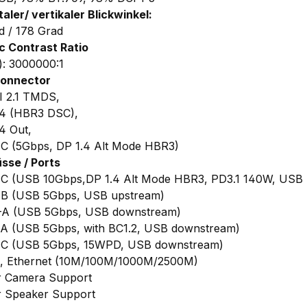
taler/
vertikaler
Blickwinkel:
d / 178 Grad
 Contrast Ratio
): 3000000:1
Connector
I 2.1 TMDS,
.4 (HBR3 DSC),
.4 Out,
C (5Gbps, DP 1.4 Alt Mode HBR3)
sse / Ports
C (USB 10Gbps,DP 1.4 Alt Mode HBR3, PD3.1 140W, USB 
-B (USB 5Gbps, USB upstream)
-A (USB 5Gbps, USB downstream)
A (USB 5Gbps, with BC1.2, USB downstream)
-C (USB 5Gbps, 15WPD, USB downstream)
, Ethernet (10M/100M/1000M/2500M)
r Camera Support
 Speaker Support