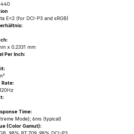
1440
tion
lta E<2 (for DCI-P3 and sRGB)
erhältnis:
tch:
mm x 0.2331 mm
l Per Inch:
it:
m²
 Rate:
 120Hz
t:
esponse Time:
treme Mode); 6ms (typical)
ue (Color Gamut):
GB, 98% BT.709, 98% DCI-P3