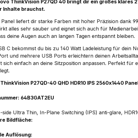
ovo ThinkVision P27QD 40 bringt dir ein großes klares 27
ür Inhalte brauchst.
 Panel liefert dir starke Farben mit hoher Präzision dank
rkt alles sehr sauber und eignet sich auch für Medienarbei
ass deine Augen auch an langen Tagen entspannt bleiben.
B C bekommst du bis zu 140 Watt Ladeleistung für dein 
Port und mehrere USB Ports erleichtern deinen Arbeitsallta
st sich einfach an deine Sitzposition anpassen. Perfekt fü
legt.
 ThinkVision P27QD-40 QHD HDR10 IPS 2560x1440 Panel
lnummer:
64B3GAT2EU
side Ultra Thin, In-Plane Switching (IPS) anti-glare, HDR
re Bildfläche:
e Auflösung: