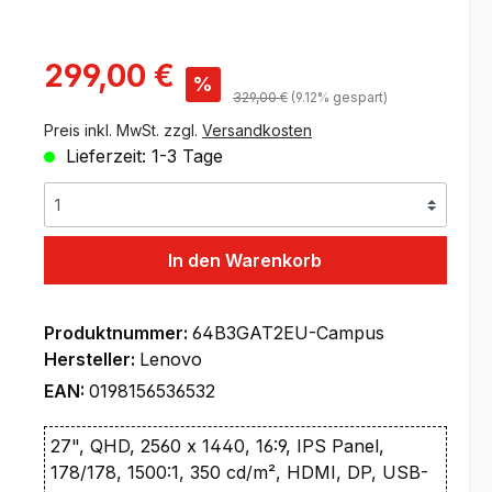
Verkaufspreis:
299,00 €
%
Regulärer Preis:
329,00 €
(9.12% gespart)
Preis inkl. MwSt. zzgl.
Versandkosten
Lieferzeit: 1-3 Tage
In den Warenkorb
Produktnummer:
64B3GAT2EU-Campus
Hersteller:
Lenovo
EAN:
0198156536532
27", QHD, 2560 x 1440, 16:9, IPS Panel,
178/178, 1500:1, 350 cd/m², HDMI, DP, USB-