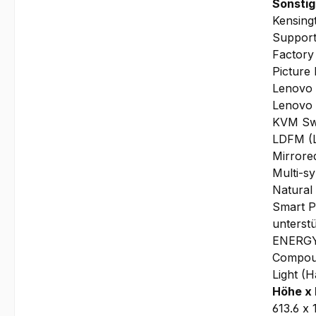
Sonstig
Kensing
Supports
Factory
Picture 
Lenovo 
Lenovo 
KVM Sw
LDFM (L
Mirrore
Multi-s
Natural
Smart 
unterst
ENERGY 
Compoun
Light (
Höhe x 
613.6 x 