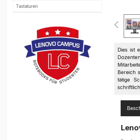
Tastaturen
Dies ist 
Dozenten
Mitarbei
Bereich s
tätige S
schriftli
Besc
Leno