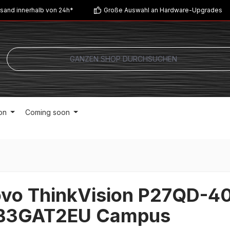
sand innerhalb von 24h*
Große Auswahl an Hardware-Upgrades
on
Coming soon
vo ThinkVision P27QD-4
B3GAT2EU Campus