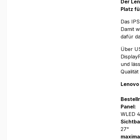
Der Len
Platz f
Das IPS
Damit wi
dafür d
Über US
Display
und läs
Qualität 
Lenovo
Bestel
Panel:
WLED 4-
Sichtba
27"
maximal