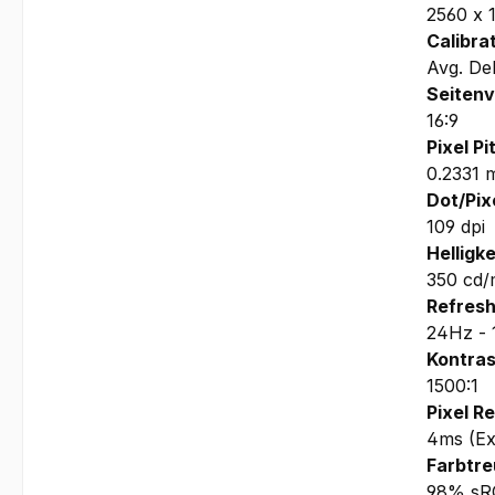
2560 x 
Calibra
Avg. De
Seitenv
16:9
Pixel Pi
0.2331 
Dot/Pixe
109 dpi
Helligke
350 cd/
Refresh
24Hz -
Kontras
1500:1
Pixel R
4ms (Ex
Farbtre
98% sR