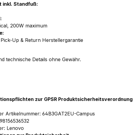
 inkl. Standfuß:
:
ical, 200W maximum
e:
 Pick-Up & Return Herstellergarantie
und technische Details ohne Gewähr.
evon25bis28zoll
tionspflichten zur GPSR Produktsicherheitsverordnung
ler Artikelnummer: 64B3GAT2EU-Campus
98156536532
ler: Lenovo