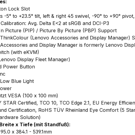
es:
ton Lock Slot
 -5° to +23.5° tilt, left & right 45 swivel, -90° to +90° pivot
 Calibration: Avg. Delta E<2 at sRGB and DCI-P3
In Picture (PIP) / Picture By Picture (PBP) Support
ThinkColour (Lenovo Accessories and Display Manager) 
Accessories and Display Manager is formerly Lenovo Displ
itch (with eKVM)
enovo Display Fleet Manager)
d Power Button
ync
 Low Blue Light
Power
ützt VESA (100 x 100 mm)
STAR Certified, TCO 10, TCO Edge 2.1, EU Energy Efficienc
d Certification, RoHS TÜV Rheinland Eye Comfort (5 Star
Hardware Solution)
Breite x
Tiefe
(mit Standfuß):
195.0 x 384.1 - 539.1mm