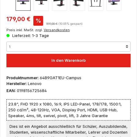
Verkaufspreis:
179,00 €
%
Regulärer Preis:
199,00 €
(10.05% gespart)
Preis inkl. MwSt. zzgl.
Versandkosten
Lieferzeit: 1-3 Tage
In den Warenkorb
Produktnummer:
64B9GAT1EU-Campus
Hersteller:
Lenovo
EAN:
0198156725684
23.8", FHD 1920 x 1080, 16:9, IPS LED-Panel, 178/178, 1500:1,
250 cd/m², 48-120Hz, VGA, Display Port, HDMI, USB-Hub,
Speaker, 4ms, tilt, swivel, pivot, lift, 3 Jahre Garantie
Dies ist ein Angebot ausschließlich für Schüler, Auszubildende,
Studenten, wissenschaftliche Mitarbeiter, Lehrer und Dozenten