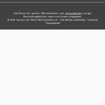
Alle Preise inkl. gesetzl. Mehrwertsteuer zzgl.
Versandkosten
und ggf.
Nachnahmegebühren, wenn nicht anders angegeben.
© 2026 lapstars.de | Mario Reifschneider e.K. - Alle Rechte vorbehalten. Theme by
ThemeWare®