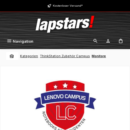
Zum Hauptinhalt springen
Kostenloser Versand*
Navigation
Kategorien
ThinkStation Zubehör Campus
Monitore