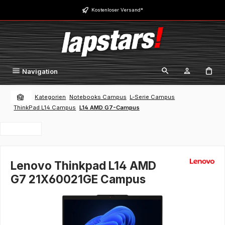
Zum Hauptinhalt springen
Kostenloser Versand*
Navigation
Kategorien
Notebooks Campus
L-Serie Campus
ThinkPad L14 Campus
L14 AMD G7-Campus
Lenovo Thinkpad L14 AMD
G7 21X60021GE Campus
Bildergalerie überspringen