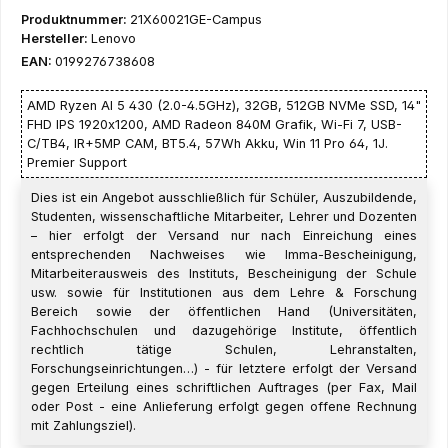
Produktnummer:
21X60021GE-Campus
Hersteller:
Lenovo
EAN:
0199276738608
AMD Ryzen AI 5 430 (2.0-4.5GHz), 32GB, 512GB NVMe SSD, 14"
FHD IPS 1920x1200, AMD Radeon 840M Grafik, Wi-Fi 7, USB-
C/TB4, IR+5MP CAM, BT5.4, 57Wh Akku, Win 11 Pro 64, 1J.
Premier Support
Dies ist ein Angebot ausschließlich für Schüler, Auszubildende,
Studenten, wissenschaftliche Mitarbeiter, Lehrer und Dozenten
– hier erfolgt der Versand nur nach Einreichung eines
entsprechenden Nachweises wie Imma-Bescheinigung,
Mitarbeiterausweis des Instituts, Bescheinigung der Schule
usw. sowie für Institutionen aus dem Lehre & Forschung
Bereich sowie der öffentlichen Hand (Universitäten,
Fachhochschulen und dazugehörige Institute, öffentlich
rechtlich tätige Schulen, Lehranstalten,
Forschungseinrichtungen…) - für letztere erfolgt der Versand
gegen Erteilung eines schriftlichen Auftrages (per Fax, Mail
oder Post - eine Anlieferung erfolgt gegen offene Rechnung
mit Zahlungsziel).