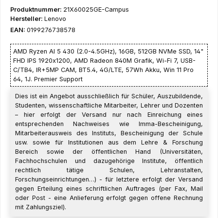
Produktnummer:
21X60025GE-Campus
Hersteller:
Lenovo
EAN:
0199276738578
AMD Ryzen AI 5 430 (2.0-4.5GHz), 16GB, 512GB NVMe SSD, 14"
FHD IPS 1920x1200, AMD Radeon 840M Grafik, Wi-Fi 7, USB-
C/TB4, IR+5MP CAM, BT5.4, 4G/LTE, 57Wh Akku, Win 11 Pro
64, 1J. Premier Support
Dies ist ein Angebot ausschließlich für Schüler, Auszubildende,
Studenten, wissenschaftliche Mitarbeiter, Lehrer und Dozenten
– hier erfolgt der Versand nur nach Einreichung eines
entsprechenden Nachweises wie Imma-Bescheinigung,
Mitarbeiterausweis des Instituts, Bescheinigung der Schule
usw. sowie für Institutionen aus dem Lehre & Forschung
Bereich sowie der öffentlichen Hand (Universitäten,
Fachhochschulen und dazugehörige Institute, öffentlich
rechtlich tätige Schulen, Lehranstalten,
Forschungseinrichtungen…) - für letztere erfolgt der Versand
gegen Erteilung eines schriftlichen Auftrages (per Fax, Mail
oder Post - eine Anlieferung erfolgt gegen offene Rechnung
mit Zahlungsziel).