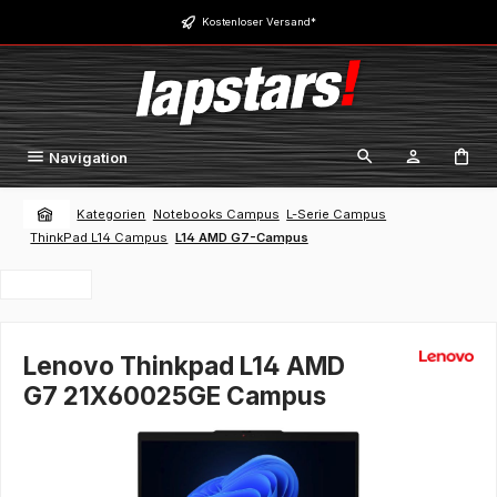
Zum Hauptinhalt springen
Kostenloser Versand*
Navigation
Kategorien
Notebooks Campus
L-Serie Campus
ThinkPad L14 Campus
L14 AMD G7-Campus
Lenovo Thinkpad L14 AMD
G7 21X60025GE Campus
Bildergalerie überspringen