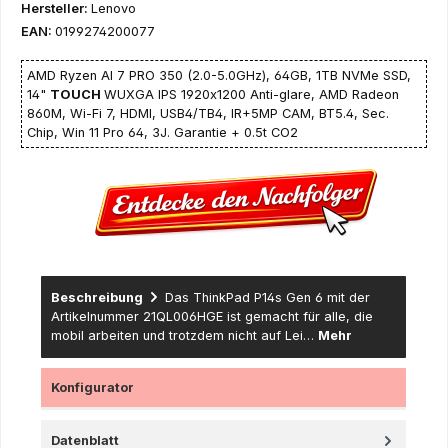
Hersteller:
Lenovo
EAN:
0199274200077
AMD Ryzen AI 7 PRO 350 (2.0-5.0GHz), 64GB, 1TB NVMe SSD,
14"
TOUCH
WUXGA IPS 1920x1200 Anti-glare, AMD Radeon
860M, Wi-Fi 7, HDMI, USB4/TB4, IR+5MP CAM, BT5.4, Sec.
Chip, Win 11 Pro 64, 3J. Garantie + 0.5t CO2
Beschreibung
Das ThinkPad P14s Gen 6 mit der
Artikelnummer 21QL006HGE ist gemacht für alle, die
mobil arbeiten und trotzdem nicht auf Lei…
Mehr
Konfigurator
Datenblatt