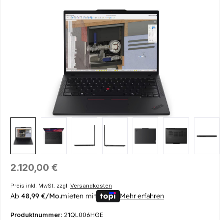
Bildergalerie überspringen
Regulärer Preis:
2.120,00 €
Preis inkl. MwSt. zzgl.
Versandkosten
Ab
48,99 €/Mo.
mieten mit
Mehr erfahren
Produktnummer:
21QL006HGE