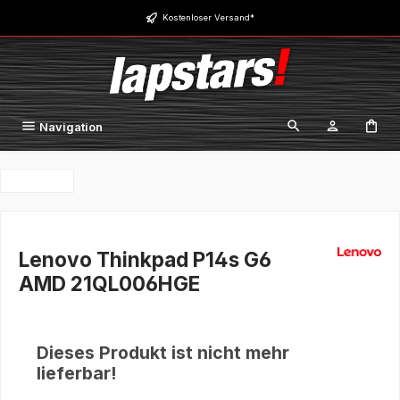
Zum Hauptinhalt springen
Kostenloser Versand*
Navigation
Lenovo Thinkpad P14s G6
AMD 21QL006HGE
Dieses Produkt ist nicht mehr
lieferbar!