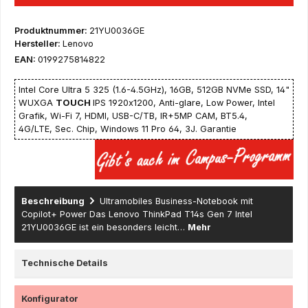
Produktnummer:
21YU0036GE
Hersteller:
Lenovo
EAN:
0199275814822
Intel Core Ultra 5 325 (1.6-4.5GHz), 16GB, 512GB NVMe SSD, 14"
WUXGA
TOUCH
IPS 1920x1200, Anti-glare, Low Power, Intel
Grafik, Wi-Fi 7, HDMI, USB-C/TB, IR+5MP CAM, BT5.4,
4G/LTE, Sec. Chip, Windows 11 Pro 64, 3J. Garantie
Beschreibung
Ultramobiles Business-Notebook mit
Copilot+ Power Das Lenovo ThinkPad T14s Gen 7 Intel
21YU0036GE ist ein besonders leicht…
Mehr
Technische Details
Konfigurator