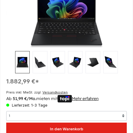
Regulärer Preis:
1.882,99 €*
Preis inkl. MwSt. zzgl.
Versandkosten
Ab
51,99 €/Mo.
mieten mit
Mehr erfahren
Lieferzeit: 1-3 Tage
In den Warenkorb