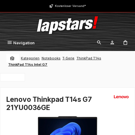
Zum Hauptinhalt springen
Kostenloser Versand*
Navigation
Kategorien
Notebooks
T-Serie
ThinkPad T14s
ThinkPad T14s Intel G7
Lenovo Thinkpad T14s G7
21YU0036GE
Bildergalerie überspringen