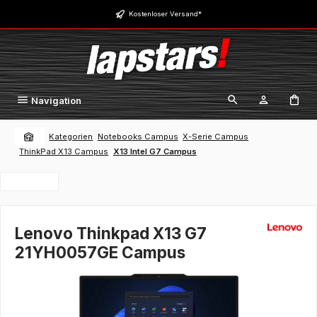
Zum Hauptinhalt springen
Kostenloser Versand*
Navigation
Kategorien
Notebooks Campus
X-Serie Campus
ThinkPad X13 Campus
X13 Intel G7 Campus
Lenovo Thinkpad X13 G7
21YH0057GE Campus
Bildergalerie überspringen