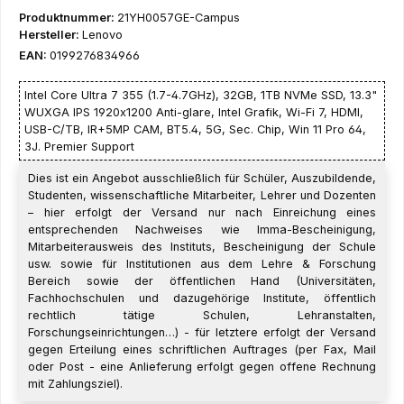
Produktnummer:
21YH0057GE-Campus
Hersteller:
Lenovo
EAN:
0199276834966
Intel Core Ultra 7 355 (1.7-4.7GHz), 32GB, 1TB NVMe SSD, 13.3"
WUXGA IPS 1920x1200 Anti-glare, Intel Grafik, Wi-Fi 7, HDMI,
USB-C/TB, IR+5MP CAM, BT5.4, 5G, Sec. Chip, Win 11 Pro 64,
3J. Premier Support
Dies ist ein Angebot ausschließlich für Schüler, Auszubildende,
Studenten, wissenschaftliche Mitarbeiter, Lehrer und Dozenten
– hier erfolgt der Versand nur nach Einreichung eines
entsprechenden Nachweises wie Imma-Bescheinigung,
Mitarbeiterausweis des Instituts, Bescheinigung der Schule
usw. sowie für Institutionen aus dem Lehre & Forschung
Bereich sowie der öffentlichen Hand (Universitäten,
Fachhochschulen und dazugehörige Institute, öffentlich
rechtlich tätige Schulen, Lehranstalten,
Forschungseinrichtungen…) - für letztere erfolgt der Versand
gegen Erteilung eines schriftlichen Auftrages (per Fax, Mail
oder Post - eine Anlieferung erfolgt gegen offene Rechnung
mit Zahlungsziel).