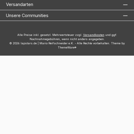
Versandarten
Unsere Communities
Alle Preise inkl. gesetzl. Mehrwertsteuer zzgl.
Versandkosten
und ggf.
Nachnahmegebühren, wenn nicht anders angegeben.
© 2026 lapstars.de | Mario Reifschneider e.K. - Alle Rechte vorbehalten. Theme by
ThemeWare®