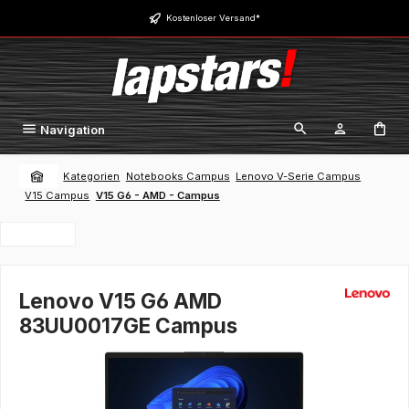
Zum Hauptinhalt springen
Kostenloser Versand*
Navigation
Kategorien
Notebooks Campus
Lenovo V-Serie Campus
V15 Campus
V15 G6 - AMD - Campus
Lenovo V15 G6 AMD
83UU0017GE Campus
Bildergalerie überspringen