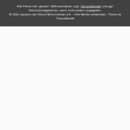
Alle Preise inkl. gesetzl. Mehrwertsteuer zzgl.
Versandkosten
und ggf.
Nachnahmegebühren, wenn nicht anders angegeben.
© 2026 lapstars.de | Mario Reifschneider e.K. - Alle Rechte vorbehalten. Theme by
ThemeWare®