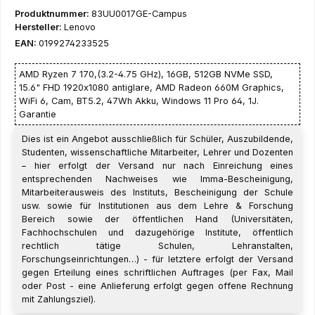
Produktnummer:
83UU0017GE-Campus
Hersteller:
Lenovo
EAN:
0199274233525
AMD Ryzen 7 170,(3.2-4.75 GHz), 16GB, 512GB NVMe SSD,
15.6" FHD 1920x1080 antiglare, AMD Radeon 660M Graphics,
WiFi 6, Cam, BT5.2, 47Wh Akku, Windows 11 Pro 64, 1J.
Garantie
Dies ist ein Angebot ausschließlich für Schüler, Auszubildende,
Studenten, wissenschaftliche Mitarbeiter, Lehrer und Dozenten
– hier erfolgt der Versand nur nach Einreichung eines
entsprechenden Nachweises wie Imma-Bescheinigung,
Mitarbeiterausweis des Instituts, Bescheinigung der Schule
usw. sowie für Institutionen aus dem Lehre & Forschung
Bereich sowie der öffentlichen Hand (Universitäten,
Fachhochschulen und dazugehörige Institute, öffentlich
rechtlich tätige Schulen, Lehranstalten,
Forschungseinrichtungen…) - für letztere erfolgt der Versand
gegen Erteilung eines schriftlichen Auftrages (per Fax, Mail
oder Post - eine Anlieferung erfolgt gegen offene Rechnung
mit Zahlungsziel).