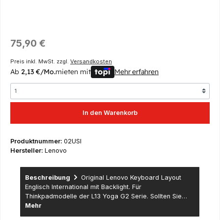
Regulärer Preis:
75,90 €
Preis inkl. MwSt. zzgl.
Versandkosten
Ab
2,13 €/Mo.
mieten mit
Mehr erfahren
In den Warenkorb
Produktnummer:
02USI
Hersteller:
Lenovo
Beschreibung
Original Lenovo Keyboard Layout
Englisch International mit Backlight. Für
Thinkpadmodelle der L13 Yoga G2 Serie. Sollten Sie…
Mehr