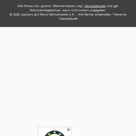
Alle Preise inkl. gesetzl. Mehrwertsteuer zzgl.
Versandkosten
und ggf.
Nachnahmegebühren, wenn nicht anders angegeben.
© 2026 lapstars.de | Mario Reifschneider e.K. - Alle Rechte vorbehalten. Theme by
ThemeWare®
✕