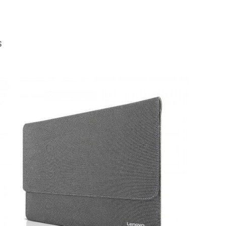
S
rie überspringen