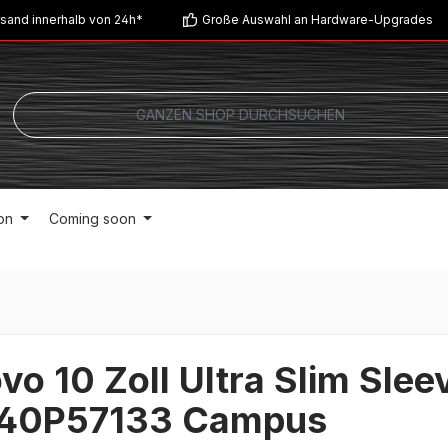
sand innerhalb von 24h*
Große Auswahl an Hardware-Upgrades
on
Coming soon
vo 10 Zoll Ultra Slim Slee
40P57133 Campus