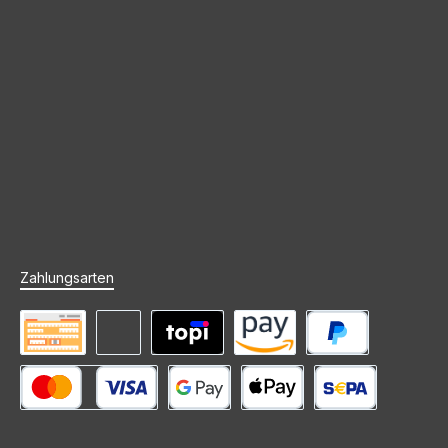
Zahlungsarten
Vorkasse
Rechnung (Zahlungsziel)
Mieten mit topi
Amazon Pay
PayPal
Kredit- oder Debitkarte
Google Pay
Apple Pay
SEPA Lastschrift