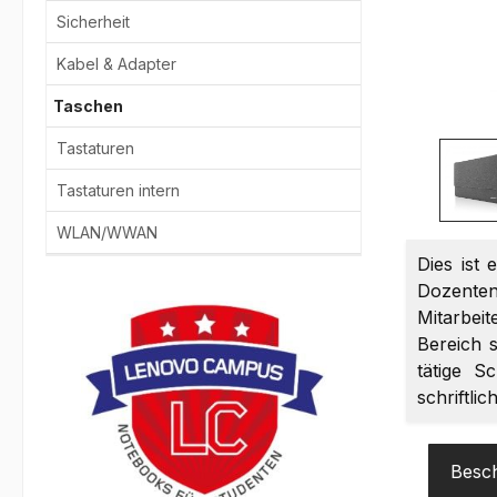
Sicherheit
Kabel & Adapter
Taschen
Tastaturen
Tastaturen intern
WLAN/WWAN
Dies ist 
Dozenten
Mitarbei
Bereich s
tätige S
schriftli
Besc