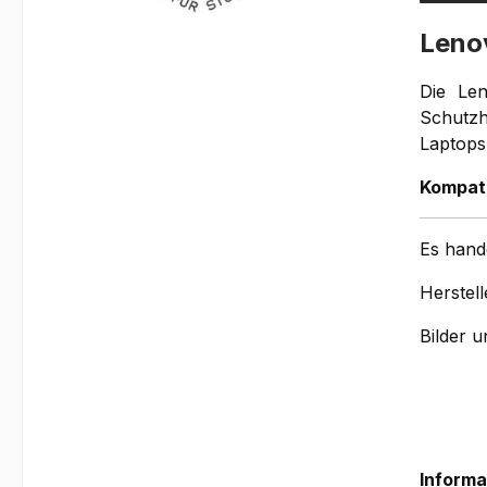
Leno
Die Len
Schutzh
Laptops
Kompati
Es hand
Herstel
Bilder 
Taschen
Informa