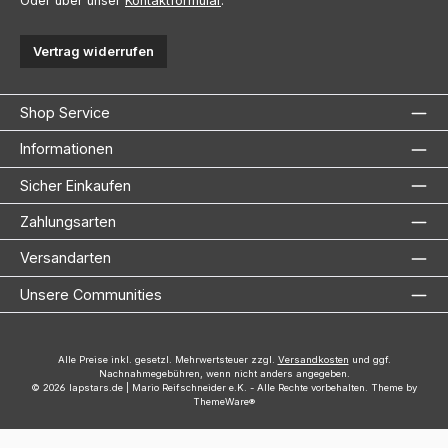
Oder über unser
Kontaktformular
.
Vertrag widerrufen
Shop Service
Informationen
Sicher Einkaufen
Zahlungsarten
Versandarten
Unsere Communities
Alle Preise inkl. gesetzl. Mehrwertsteuer zzgl.
Versandkosten
und ggf.
Nachnahmegebühren, wenn nicht anders angegeben.
© 2026 lapstars.de | Mario Reifschneider e.K. - Alle Rechte vorbehalten. Theme by
ThemeWare®