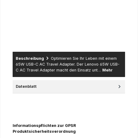
Bereich sowie der öffentlichen Hand (Universitäten,
Fachhochschulen und dazugehörige Institute, öffentlich
rechtlich tätige Schulen, Lehranstalten,
Forschungseinrichtungen…) – hier erfolgt der Versand nur
gegen Erteilung eines schriftlichen Auftrages (per Fax, Mail
oder Post - eine Anlieferung erfolgt gegen offene Rechnung
mit Zahlungsziel).
Beschreibung
Optimieren Sie Ihr Leben mit einem
65W USB-C AC Travel Adapter. Der Lenovo 65W USB-
C AC Travel Adapter macht den Einsatz unt…
Mehr
Datenblatt
Informationspflichten zur GPSR
Produktsicherheitsverordnung