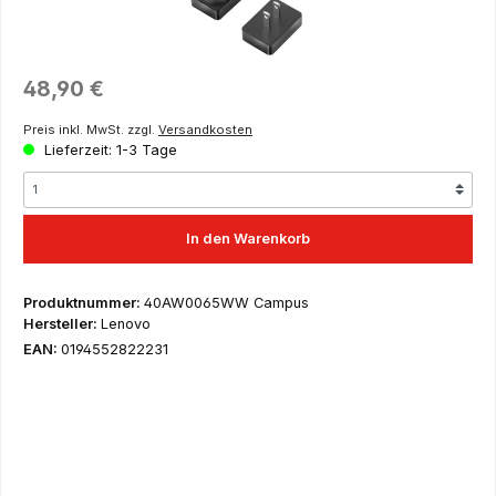
Regulärer Preis:
48,90 €
Preis inkl. MwSt. zzgl.
Versandkosten
Lieferzeit: 1-3 Tage
In den Warenkorb
Produktnummer:
40AW0065WW Campus
Hersteller:
Lenovo
EAN:
0194552822231
Dies ist ein Angebot ausschließlich für Schüler, Auszubildende,
Studenten, wissenschaftliche Mitarbeiter, Lehrer und Dozenten
– hier erfolgt der Versand nur nach Einreichung eines
entsprechenden Nachweises wie Imma-Bescheinigung,
Mitarbeiterausweis des Instituts, Bescheinigung der Schule
usw. sowie für Institutionen aus dem Lehre & Forschung