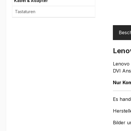
Kabel & Adapter
Tastaturen
Besc
Leno
Lenovo 
DVI Ans
Nur Kom
Es hand
Herstell
Bilder 