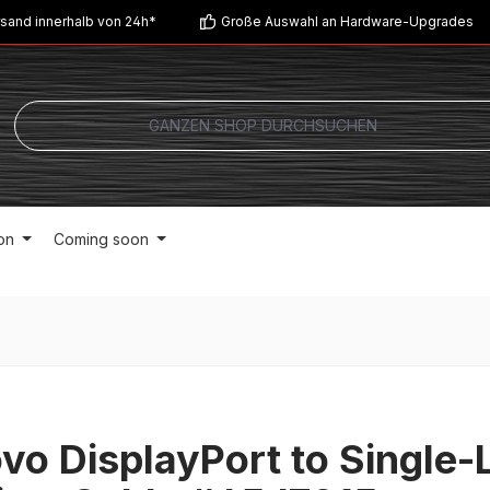
sand innerhalb von 24h*
Große Auswahl an Hardware-Upgrades
on
Coming soon
vo DisplayPort to Single-