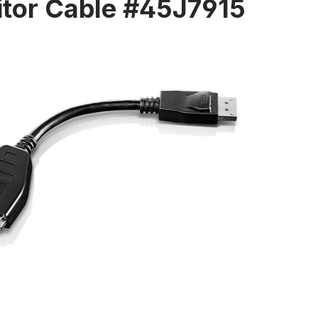
tor Cable #45J7915
rie überspringen