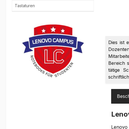
Tastaturen
Dies ist 
Dozenten
Mitarbei
Bereich s
tätige S
schriftli
Besc
Leno
Lenovo 