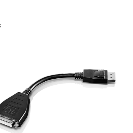
S
rie überspringen