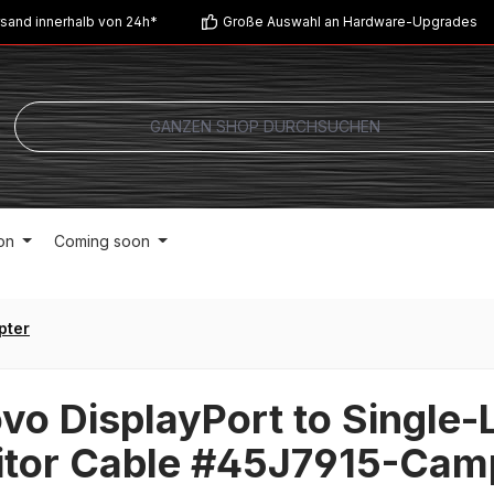
sand innerhalb von 24h*
Große Auswahl an Hardware-Upgrades
on
Coming soon
pter
vo DisplayPort to Single-
tor Cable #45J7915-Cam