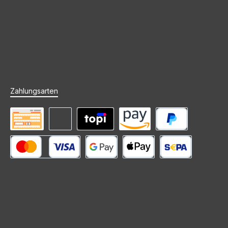
Zahlungsarten
Vorkasse
Rechnung (Zahlungsziel)
Mieten mit topi
Amazon Pay
PayPal
Kredit- oder Debitkarte
Google Pay
Apple Pay
SEPA Lastschrift