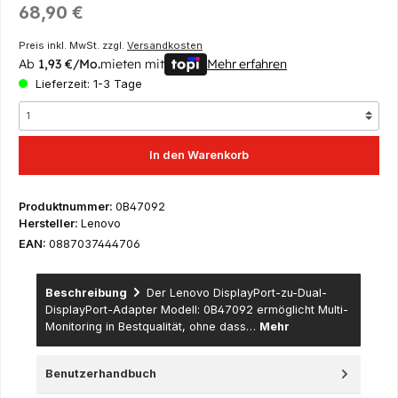
Regulärer Preis:
68,90 €
Preis inkl. MwSt. zzgl.
Versandkosten
Ab
1,93 €/Mo.
mieten mit
Mehr erfahren
Lieferzeit: 1-3 Tage
In den Warenkorb
Produktnummer:
0B47092
Hersteller:
Lenovo
EAN:
0887037444706
Beschreibung
Der Lenovo DisplayPort-zu-Dual-
DisplayPort-Adapter Modell: 0B47092 ermöglicht Multi-
Monitoring in Bestqualität, ohne dass…
Mehr
Benutzerhandbuch