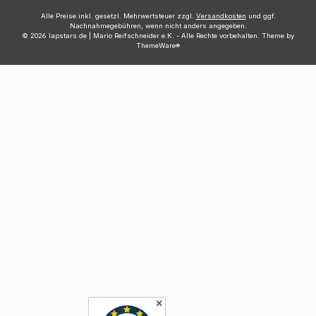
Alle Preise inkl. gesetzl. Mehrwertsteuer zzgl.
Versandkosten
und ggf.
Nachnahmegebühren, wenn nicht anders angegeben.
© 2026 lapstars.de | Mario Reifschneider e.K. - Alle Rechte vorbehalten. Theme by
ThemeWare®
✕