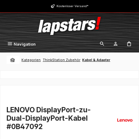
Zum Hauptinhalt springen
Kostenloser Versand*
Navigation
Kategorien
ThinkStation Zubehör
Kabel & Adapter
LENOVO DisplayPort-zu-
Dual-DisplayPort-Kabel
#0B47092