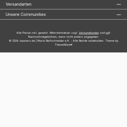
Versandarten
Unsere Communities
Alle Preise inkl. gesetzl. Mehrwertsteuer zzgl.
Versandkosten
und ggf.
Nachnahmegebühren, wenn nicht anders angegeben.
© 2026 lapstars.de | Mario Reifschneider e.K. - Alle Rechte vorbehalten. Theme by
ThemeWare®