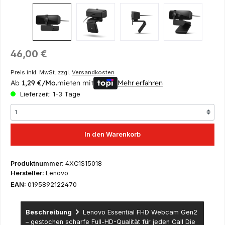
Regulärer Preis:
46,00 €
Preis inkl. MwSt. zzgl.
Versandkosten
Ab
1,29 €/Mo.
mieten mit
Mehr erfahren
Lieferzeit: 1-3 Tage
In den Warenkorb
Produktnummer:
4XC1S15018
Hersteller:
Lenovo
EAN:
0195892122470
Beschreibung
Lenovo Essential FHD Webcam Gen2
– gestochen scharfe Full-HD-Qualität für jeden Call Die