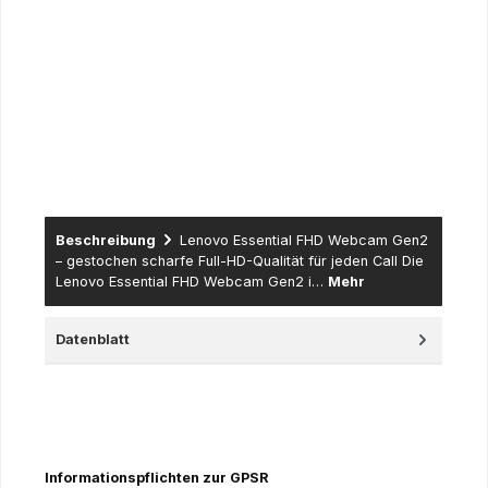
Mitarbeiterausweis des Instituts, Bescheinigung der Schule
usw. sowie für Institutionen aus dem Lehre & Forschung
Bereich sowie der öffentlichen Hand (Universitäten,
Fachhochschulen und dazugehörige Institute, öffentlich
rechtlich tätige Schulen, Lehranstalten,
Forschungseinrichtungen…) – hier erfolgt der Versand nur
gegen Erteilung eines schriftlichen Auftrages (per Fax, Mail
oder Post - eine Anlieferung erfolgt gegen offene Rechnung
mit Zahlungsziel).
Beschreibung
Lenovo Essential FHD Webcam Gen2
– gestochen scharfe Full-HD-Qualität für jeden Call Die
Lenovo Essential FHD Webcam Gen2 i…
Mehr
Datenblatt
Informationspflichten zur GPSR