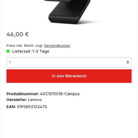
Regulärer Preis:
46,00 €
Preis inkl. MwSt. zzgl.
Versandkosten
Lieferzeit: 1-3 Tage
In den Warenkorb
Produktnummer:
4XC1S15018-Campus
Hersteller:
Lenovo
EAN:
0195892122470
Dies ist ein Angebot ausschließlich für Schüler, Auszubildende,
Studenten, wissenschaftliche Mitarbeiter, Lehrer und Dozenten
– hier erfolgt der Versand nur nach Einreichung eines
entsprechenden Nachweises wie Imma-Bescheinigung,