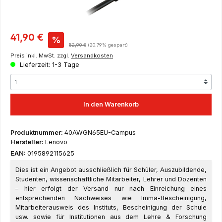
Verkaufspreis:
41,90 €
%
Regulärer Preis:
52,90 €
(20.79% gespart)
Preis inkl. MwSt. zzgl.
Versandkosten
Lieferzeit: 1-3 Tage
In den Warenkorb
Produktnummer:
40AWGN65EU-Campus
Hersteller:
Lenovo
EAN:
0195892115625
Dies ist ein Angebot ausschließlich für Schüler, Auszubildende,
Studenten, wissenschaftliche Mitarbeiter, Lehrer und Dozenten
– hier erfolgt der Versand nur nach Einreichung eines
entsprechenden Nachweises wie Imma-Bescheinigung,
Mitarbeiterausweis des Instituts, Bescheinigung der Schule
usw. sowie für Institutionen aus dem Lehre & Forschung