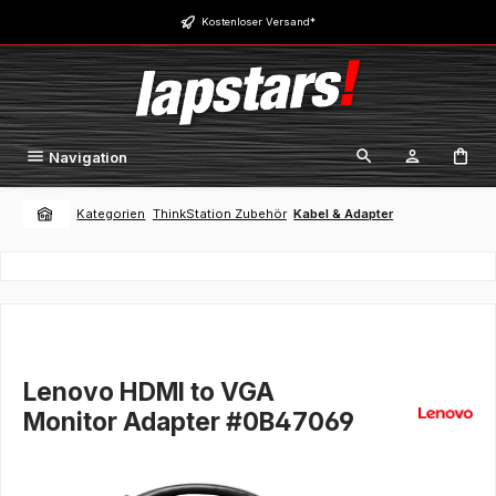
Zum Hauptinhalt springen
Kostenloser Versand*
Navigation
Kategorien
ThinkStation Zubehör
Kabel & Adapter
Lenovo HDMI to VGA
Monitor Adapter #0B47069
Bildergalerie überspringen