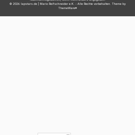
© 2026 lapstars.de | Mario Reifschneider e.K. - Alle Rechte vorbehalten. Theme by
ThemeWare®