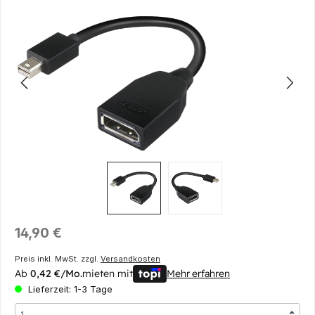
Bildergalerie überspringen
Regulärer Preis:
14,90 €
Preis inkl. MwSt. zzgl.
Versandkosten
Ab
0,42 €/Mo.
mieten mit
Mehr erfahren
Lieferzeit: 1-3 Tage