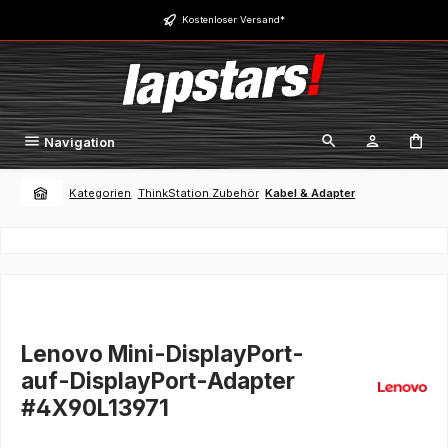
Zum Hauptinhalt springen
Kostenloser Versand*
Navigation
Kategorien
ThinkStation Zubehör
Kabel & Adapter
Lenovo Mini-DisplayPort-
auf-DisplayPort-Adapter
#4X90L13971