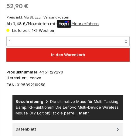
Regulärer Preis:
52,90 €
Preis inkl. MwSt. zzgl.
Versandkosten
Ab
1,48 €/Mo.
mieten mit
Mehr erfahren
Lieferzeit: 1-2 Wochen
In den Warenkorb
Produktnummer:
4Y51R29290
Hersteller:
Lenovo
EAN:
0195892110958
Beschreibung
Die ultimative Maus für Multi-Tasking
&amp; KI-Funktionen! Die Lenovo Multi-Device Wireless
Mouse (X9 Edition) ist die perfe…
Mehr
Datenblatt