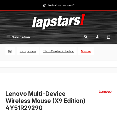
Zum Hauptinhalt springen
Kostenloser Versand*
Navigation
Kategorien
ThinkCentre Zubehör
Mäuse
Lenovo Multi-Device
Wireless Mouse (X9 Edition)
4Y51R29290