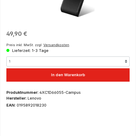
Regulärer Preis:
49,90 €
Preis inkl. MwSt. zzgl.
Versandkosten
Lieferzeit: 1-3 Tage
In den Warenkorb
Produktnummer:
4XC1D66055-Campus
Hersteller:
Lenovo
EAN:
0195892018230
Dies ist ein Angebot ausschließlich für Schüler, Auszubildende,
Studenten, wissenschaftliche Mitarbeiter, Lehrer und Dozenten
– hier erfolgt der Versand nur nach Einreichung eines
entsprechenden Nachweises wie Imma-Bescheinigung,