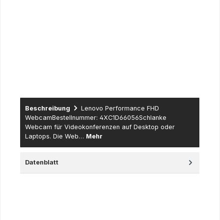
Mitarbeiterausweis des Instituts, Bescheinigung der Schule
usw. sowie für Institutionen aus dem Lehre & Forschung
Bereich sowie der öffentlichen Hand (Universitäten,
Fachhochschulen und dazugehörige Institute, öffentlich
rechtlich tätige Schulen, Lehranstalten,
Forschungseinrichtungen…) – hier erfolgt der Versand nur
gegen Erteilung eines schriftlichen Auftrages (per Fax, Mail
oder Post - eine Anlieferung erfolgt gegen offene Rechnung
mit Zahlungsziel).
Beschreibung
Lenovo Performance FHD
WebcamBestellnummer: 4XC1D66056Schlanke
Webcam für Videokonferenzen auf Desktop oder
Laptops. Die Web…
Mehr
Datenblatt